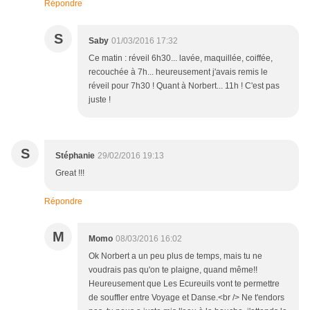
Répondre
S
Saby
01/03/2016 17:32
Ce matin : réveil 6h30... lavée, maquillée, coiffée,
recouchée à 7h... heureusement j'avais remis le
réveil pour 7h30 ! Quant à Norbert... 11h ! C'est pas
juste !
S
Stéphanie
29/02/2016 19:13
Great !!!
Répondre
M
Momo
08/03/2016 16:02
Ok Norbert a un peu plus de temps, mais tu ne
voudrais pas qu'on te plaigne, quand même!!
Heureusement que Les Ecureuils vont te permettre
de souffler entre Voyage et Danse.<br /> Ne t'endors