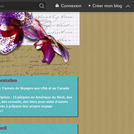
Connexion
+
Créer mon blog
sentation
: Carnets de Voyages aux USA et au Canada
ription
: 13 périples en Amérique du Nord, des
, des conseils, des liens pour aider d'autres
rds à préparer leur propre voyage
ct
ueil