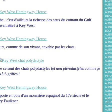
SILV
ALBU
ALBU
ALBU
DEAD
e : c'est d'ailleurs la richesse des eaux du courant du Gulf
ALBU
ALBU
vait attiré à Key West.
ALBU
BLUF
ALBU
ALBU
ALBU
ALBU
urs, comme de son vivant, envahie par les chats.
ALBU
ALBU
ALBU
ALBU
ALBU
e ce sont des chats polydactyles (
et non ptérodactyles comme je
ALBU
ALBU
s à 6 griffes !
INFO
ALBU
ALBU
ALBU
ALBU
ALBU
la porte en bois d'un monastère espagnol du 17e siècle et le
ALBU
ry Faulkner.
VEG
ALBU
ALBU