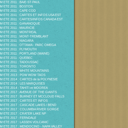
M ETE 2011 : BAIE-ST-PAUL
M ETE 2011 : BOSTON
M ETE 2011 : CAPE COD
M ETE 2011 : CARTES ET INFOS USA EST
M ETE 2011 : CARTES/INFOS CANADA EST
M ETE 2011 : GANANOQUE
M ETE 2011 : MAURICIE
M ETE 2011 : MONTREAL
M ETE 2011 : MONT-TREMBLANT
M ETE 2011 : NIAGARA
M ETE 2011 : OTTAWA - PARC OMEGA
M ETE 2011 : PLYMOUTH
M ETE 2011 : PORTLAND (MAINE)
M ETE 2011 : QUEBEC
M ETE 2011 : TADOUSSAC
M ETE 2011 : TORONTO
M ETE 2011 : WHITE MOUNTAINS
M ETE 2013 : POW WOW TAOS
M ETE 2014 : CARTES de la POLYNESIE
M ETE 2014 : LES MARQUISES
M ETE 2014 : TAHITI et MOOREA
M ETE 2017 : AVENUE OF THE GIANTS
M ETE 2017 : BURNEY ET MCCLOUD FALLS
M ETE 2017 : CARTES ET INFOS
M ETE 2017 : CASCADE LAKES / BEND
M ETE 2017 : COLUMBIA RIVER GORGE
M ETE 2017 : CRATER LAKE NP
M ETE 2017 : FERNDALE
M ETE 2017 : LASSEN VOLCANIC
M ETE 2017 : MENDOCINO - NAPA VALLEY