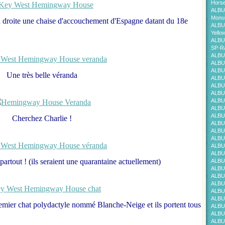
Horse
ALBU
Monum
 à droite une chaise d'accouchement d'Espagne datant du 18e
ALBU
Yello
ALBU
SP-Ra
ALBU
ALBU
ALBU
Une très belle véranda
ALBU
ALBU
ALBU
ALBU
ALBU
ALBU
Cherchez Charlie !
ALBU
ALBU
ALBU
ALBU
ALBU
partout ! (ils seraient une quarantaine actuellement)
ALBU
ALBU
ALBU
ALBU
ALBU
ALBU
emier chat polydactyle nommé Blanche-Neige et ils portent tous
ALBU
ALBU
ALBU