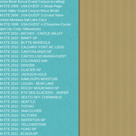
shoe Bend-Survol Grand Canyon et rafting)
M ETE 2009 : USA OUEST 2 (Moab-Page-
ent Valley-Grand Canyon-Mesa Verde)
M ETE 2009 : USA OUEST 3 (Grand Teton-
wstone-Montana-Salt Lake City))
M ETE 2009 : USA OUEST 4 (Cheyenne-Custer
pid City-Cody-Yellowstone)
M ETE 2010 : ARCHES - CASTLE VALLEY
M ETE 2010 : BANFF NP
M ETE 2010 : BUTTE-MISSOULA
M ETE 2010 : CALGARY- FORT MC LEOD
M ETE 2010 : CANYONLANDS NP
M ETE 2010 : CARTES US/CANADA OUEST
M ETE 2010 : COLORADO NMt
M ETE 2010 : DENVER
M ETE 2010 : GLACIER NP
M ETE 2010 : JACKSON HOLE
M ETE 2010 : KAMLOOPS-WHISTLER
M ETE 2010 : LOGAN - BEAR LAKE
M ETE 2010 : ROCKY MOUNTAINS NP
M ETE 2010 : RTE DES GLACIERS - JASPER
M ETE 2010 : SEA TO SKY- CHEMAINUS
M ETE 2010 : SEATTLE
M ETE 2010 : TOFINO
M ETE 2010 : VANCOUVER
M ETE 2010 : VICTORIA
M ETE 2010 : WATERTON NP
M ETE 2010 : YELLOWSTONE
M ETE 2010 : YOHO NP
M ETE 2011 : ACADIA NP