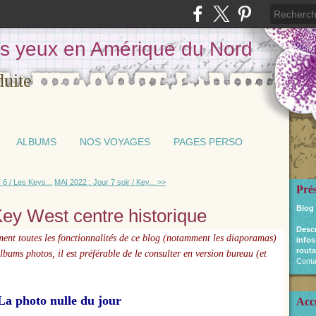
les yeux en Amérique du Nord
ALBUMS
NOS VOYAGES
PAGES PERSO
 6 / Les Keys...
MAI 2022 : Jour 7 soir / Key... >>
Pré
Blog
Key West centre historique
Desc
ement toutes les fonctionnalités de ce blog (notamment les diaporamas)
infos
routa
'albums photos, il est préférable de le consulter en version bureau (et
Conta
La photo nulle du jour
Acc