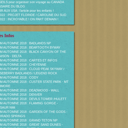
EILS pour organiser son voyage au CANADA
SAIRE DU BLOG
R AUX USA : l'article pour les enfants !
2022 : PROJET FLORIDE / CAROLINE DU SUD
2022 : INCROYABLE ! ON PART DEMAIN !
s Infos
M AUTOMNE 2018 : BADLANDS NP
M AUTOMNE 2018 : BEARTOOTH BYWAY
M AUTOMNE 2018 : BLACK CANYON OF THE
ISON - DELTA
M AUTOMNE 2018 : CARTES ET INFOS
M AUTOMNE 2018 : CHEYENNE
M AUTOMNE 2018 : CLOUD PEAK SKYWAY /
EBERRY BADLANDS / LEGEND ROCK
M AUTOMNE 2018 : CODY
M AUTOMNE 2018 : CUSTER STATE PARK - MT
HMORE
M AUTOMNE 2018 : DEADWOOD - WALL
M AUTOMNE 2018 : DENVER
M AUTOMNE 2018 : DEVILS TOWER /HULETT
M AUTOMNE 2018 : FLAMING GORGE -
SAUR NMt
M AUTOMNE 2018 : GARDEN OF THE GODS -
ORADO SPRINGS
M AUTOMNE 2018 : GRAND TETON NP
M AUTOMNE 2018 : GREAT SAND DUNES -