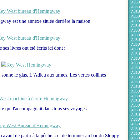
ALBU
ALBU
ALBU
ALBU
way est une annexe située derrière la maison
ALBU
ALBU
ALBU
ALBU
ALBU
ALBU
e
ses livres ont été écrits ici dont :
ALBU
ALBU
ALBU
ALBU
ALBU
ALBU
 sonne le glas, L’Adieu aux armes, Les vertes collines
ALBU
ALBU
ALBU
ALBU
ALBU
ALBU
ALBU
re qui l'accompagnait dans tous ses voyages.
ALBU
ALBU
ALBU
ALBU
ALBU
ALBU
 avant de partir à la pêche... et de terminer au bar du Sloppy
ALBU