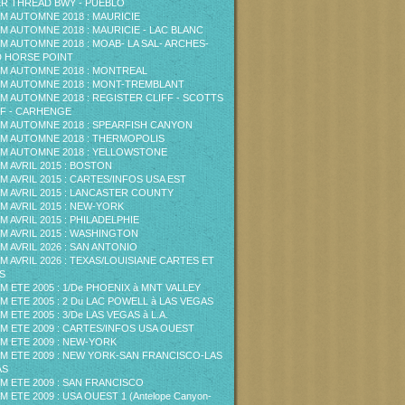
ER THREAD BWY - PUEBLO
M AUTOMNE 2018 : MAURICIE
M AUTOMNE 2018 : MAURICIE - LAC BLANC
M AUTOMNE 2018 : MOAB- LA SAL- ARCHES-
 HORSE POINT
M AUTOMNE 2018 : MONTREAL
M AUTOMNE 2018 : MONT-TREMBLANT
M AUTOMNE 2018 : REGISTER CLIFF - SCOTTS
F - CARHENGE
M AUTOMNE 2018 : SPEARFISH CANYON
M AUTOMNE 2018 : THERMOPOLIS
M AUTOMNE 2018 : YELLOWSTONE
M AVRIL 2015 : BOSTON
M AVRIL 2015 : CARTES/INFOS USA EST
M AVRIL 2015 : LANCASTER COUNTY
M AVRIL 2015 : NEW-YORK
M AVRIL 2015 : PHILADELPHIE
M AVRIL 2015 : WASHINGTON
M AVRIL 2026 : SAN ANTONIO
M AVRIL 2026 : TEXAS/LOUISIANE CARTES ET
S
M ETE 2005 : 1/De PHOENIX à MNT VALLEY
M ETE 2005 : 2 Du LAC POWELL à LAS VEGAS
M ETE 2005 : 3/De LAS VEGAS à L.A.
M ETE 2009 : CARTES/INFOS USA OUEST
M ETE 2009 : NEW-YORK
M ETE 2009 : NEW YORK-SAN FRANCISCO-LAS
AS
M ETE 2009 : SAN FRANCISCO
M ETE 2009 : USA OUEST 1 (Antelope Canyon-