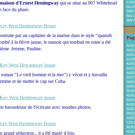
maison d'Ernest Hemingway
qui se situe au
907 Whitehead
CONS
GLOS
en face du phare.
PARTI
MAI 
MAI 
struite par un capitaine de la marine dans le style "spanish
Page
ombé à la fièvre jaune, le manoir qui tombait en ruine a été
ALBU
uxième femme, Pauline.
ALBU
ALBU
GUNN
ALBU
ALBU
ALBU
n roman "Le vieil homme et la mer") y vécut et y travailla
GOOS
emme et de mettre le cap sur Cuba.
ALBU
ALBU
RUS
ALBU
ALBU
ALBU
ie baroudeuse de l'écrivain avec moultes photos.
ALBU
DINO
ALBU
COL
ALBU
ALBU
n grand séducteur... il a été marié 4 fois.