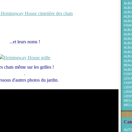
ALBU
ALBU
ALBU
ALBU
ALBU
FRAN
ALBU
ALBU
ALBU
...et leurs noms !
ALBU
ALBU
ALBU
ALBU
ALBU
BEA
s chats même sur les grilles !
ALBU
.
FOR
LES 
ssous d'autres photos du jardin.
CHI
LIEN
LIEN
LIEN
MES 
MES 
Cat
AUTO