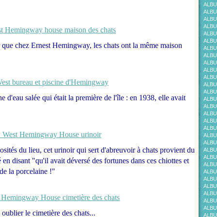
ALBU
ALBU
ALBU
ALBU
ALBU
ALBU
er que chez Ernest Hemingway, les chats ont la même maison
ALBU
ALBU
ALBU
ALBU
ALBU
ALBU
ALBU
d'eau salée qui était la première de l'île : en 1938, elle avait
ALBU
ALBU
ALBU
ALBU
ALBU
ALBU
ALBU
iosités du lieu, cet urinoir qui sert d'abreuvoir à chats provient du
ALBU
ALBU
 en disant "qu'il avait déversé des fortunes dans ces chiottes et
ALBU
de la porcelaine !"
ALBU
ALBU
ALBUM
ALBU
ALBU
ALBU
oublier le cimetière des chats...
ALBU