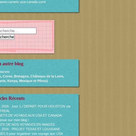
//www.carnets-usa-canada.com/
 autre blog
lanete
, Corse, Bretagne, Châteaux de la Loire,
nie, Kenya, Mexique et Pérou)
cles Récents
L 2026 : Jour 1 / DEPART POUR HOUSTON via
TREAL
ETS DE VOYAGE AUX USA ET CANADA :
enue sur mon blog !
ISTE DE NOS VOYAGES EN IMAGES
L 2026 : PROJET TEXAS ET LOUISIANE
ILS pour organiser son voyage aux USA