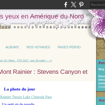
les yeux en Amérique du Nord
ALBUMS
NOS VOYAGES
PAGES PERSO
ur 16 / Mont...
ETE 2017 : jour 18 matin /... >>
Pré
Blog
Mont Rainier : Stevens Canyon et
Desc
infos
routa
Conta
La photo du jour
Acc
Un petit air de paradis...