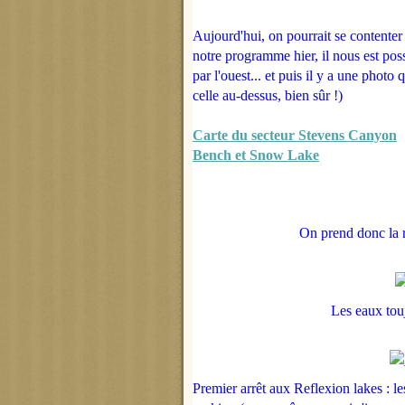
Aujourd'hui, on pourrait se contente
notre programme hier, il nous est pos
par l'ouest... et puis il y a une phot
celle au-dessus, bien sûr !)
Carte du secteur Stevens Canyon
Bench et Snow Lake
On prend donc la r
Les eaux touj
Premier arrêt aux Reflexion lakes : le