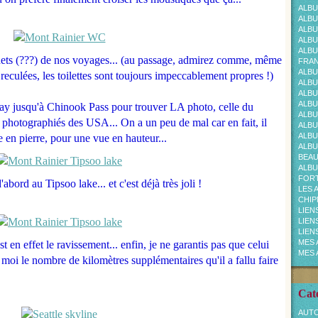
ALBU
ALBU
ALBU
ALBU
ALBU
dets (???) de nos voyages... (au passage, admirez comme, même
FRAN
ALBU
 reculées, les toilettes sont toujours impeccablement propres !)
ALBU
ALBU
ALBU
y jusqu'à Chinook Pass pour trouver LA photo, celle du
ALBU
 photographiés des USA... On a un peu de mal car en fait, il
ALBU
ALBU
e en pierre, pour une vue en hauteur...
ALBU
BEA
ALBU
FOR
abord au Tipsoo lake... et c'est déjà très joli !
LES 
CHI
LIEN
LIEN
LIEN
MES 
 en effet le ravissement... enfin, je ne garantis pas que celui
MES 
 moi le nombre de kilomètres supplémentaires qu'il a fallu faire
Cat
AUTO