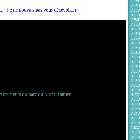
SILV
ALBU
à ! (je ne pouvais pas vous décevoir...)
ALBU
ALBU
DEAD
ALBU
ALBU
ALBU
BLUF
ALBU
ALBU
ALBU
ALBU
ALBU
ALBU
ALBU
ALBU
ALBU
ALBU
ALBU
INFO
ALBU
ALBU
ALBU
ALBU
ALBU
ALBU
VEG
ALBU
ALBU