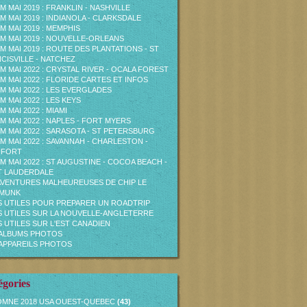
M MAI 2019 : FRANKLIN - NASHVILLE
M MAI 2019 : INDIANOLA - CLARKSDALE
M MAI 2019 : MEMPHIS
M MAI 2019 : NOUVELLE-ORLEANS
M MAI 2019 : ROUTE DES PLANTATIONS - ST
CISVILLE - NATCHEZ
M MAI 2022 : CRYSTAL RIVER - OCALA FOREST
M MAI 2022 : FLORIDE CARTES ET INFOS
M MAI 2022 : LES EVERGLADES
M MAI 2022 : LES KEYS
M MAI 2022 : MIAMI
M MAI 2022 : NAPLES - FORT MYERS
M MAI 2022 : SARASOTA - ST PETERSBURG
M MAI 2022 : SAVANNAH - CHARLESTON -
UFORT
M MAI 2022 : ST AUGUSTINE - COCOA BEACH -
T LAUDERDALE
AVENTURES MALHEUREUSES DE CHIP LE
PMUNK
S UTILES POUR PREPARER UN ROADTRIP
S UTILES SUR LA NOUVELLE-ANGLETERRE
S UTILES SUR L'EST CANADIEN
ALBUMS PHOTOS
APPAREILS PHOTOS
égories
MNE 2018 USA OUEST-QUEBEC
(43)