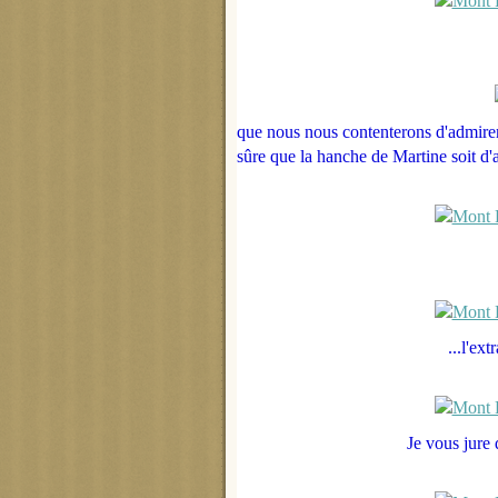
que nous nous contenterons d'admirer 
sûre que la hanche de Martine soit d'a
...l'ex
Je vous jure 