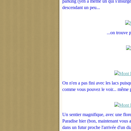
parking (yen a même un qui s'insurge
descendant un peu...
...on trouve 
On n'en a pas fini avec les lacs puis
comme vous pouvez le voir... même p
Un sentier magnifique, avec une flore
Paradise hier (bon, maintenant vous a
dans un futur proche l'arrivée d'un di