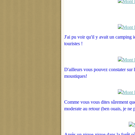
J'ai pu voir qu'il y avait un camping i
touristes !
D'ailleurs vous pouvez constater sur le
moustiques!
Comme vous vous dites sûrement que ce
moderate au retour (ben ouais, je ne pr
Après un pique-nique dans la forêt où