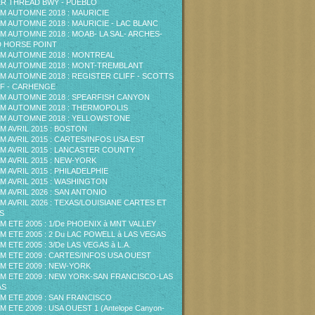
ER THREAD BWY - PUEBLO
M AUTOMNE 2018 : MAURICIE
M AUTOMNE 2018 : MAURICIE - LAC BLANC
M AUTOMNE 2018 : MOAB- LA SAL- ARCHES-
 HORSE POINT
M AUTOMNE 2018 : MONTREAL
M AUTOMNE 2018 : MONT-TREMBLANT
M AUTOMNE 2018 : REGISTER CLIFF - SCOTTS
F - CARHENGE
M AUTOMNE 2018 : SPEARFISH CANYON
M AUTOMNE 2018 : THERMOPOLIS
M AUTOMNE 2018 : YELLOWSTONE
M AVRIL 2015 : BOSTON
M AVRIL 2015 : CARTES/INFOS USA EST
M AVRIL 2015 : LANCASTER COUNTY
M AVRIL 2015 : NEW-YORK
M AVRIL 2015 : PHILADELPHIE
M AVRIL 2015 : WASHINGTON
M AVRIL 2026 : SAN ANTONIO
M AVRIL 2026 : TEXAS/LOUISIANE CARTES ET
S
M ETE 2005 : 1/De PHOENIX à MNT VALLEY
M ETE 2005 : 2 Du LAC POWELL à LAS VEGAS
M ETE 2005 : 3/De LAS VEGAS à L.A.
M ETE 2009 : CARTES/INFOS USA OUEST
M ETE 2009 : NEW-YORK
M ETE 2009 : NEW YORK-SAN FRANCISCO-LAS
AS
M ETE 2009 : SAN FRANCISCO
M ETE 2009 : USA OUEST 1 (Antelope Canyon-