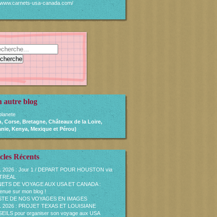
//www.carnets-usa-canada.com/
 autre blog
lanete
, Corse, Bretagne, Châteaux de la Loire,
nie, Kenya, Mexique et Pérou)
cles Récents
L 2026 : Jour 1 / DEPART POUR HOUSTON via
TREAL
ETS DE VOYAGE AUX USA ET CANADA :
enue sur mon blog !
ISTE DE NOS VOYAGES EN IMAGES
L 2026 : PROJET TEXAS ET LOUISIANE
ILS pour organiser son voyage aux USA