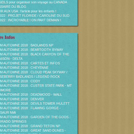
EILS pour organiser son voyage au CANADA
SAIRE DU BLOG
R AUX USA : l'article pour les enfants !
2022 : PROJET FLORIDE / CAROLINE DU SUD
2022 : INCROYABLE ! ON PART DEMAIN !
s Infos
M AUTOMNE 2018 : BADLANDS NP
M AUTOMNE 2018 : BEARTOOTH BYWAY
M AUTOMNE 2018 : BLACK CANYON OF THE
ISON - DELTA
M AUTOMNE 2018 : CARTES ET INFOS
M AUTOMNE 2018 : CHEYENNE
M AUTOMNE 2018 : CLOUD PEAK SKYWAY /
EBERRY BADLANDS / LEGEND ROCK
M AUTOMNE 2018 : CODY
M AUTOMNE 2018 : CUSTER STATE PARK - MT
HMORE
M AUTOMNE 2018 : DEADWOOD - WALL
M AUTOMNE 2018 : DENVER
M AUTOMNE 2018 : DEVILS TOWER /HULETT
M AUTOMNE 2018 : FLAMING GORGE -
SAUR NMt
M AUTOMNE 2018 : GARDEN OF THE GODS -
ORADO SPRINGS
M AUTOMNE 2018 : GRAND TETON NP
M AUTOMNE 2018 : GREAT SAND DUNES -