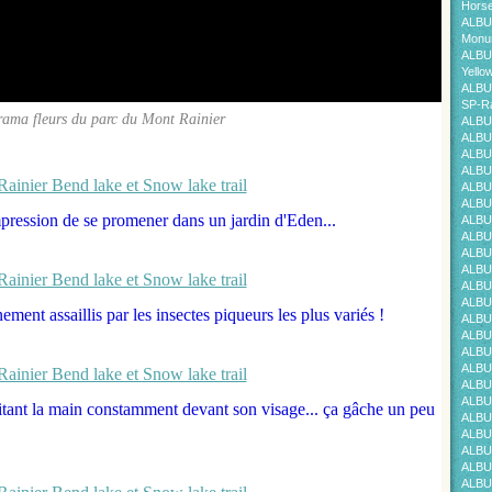
Horse
ALBU
Monum
ALBU
Yello
ALBU
SP-Ra
ama fleurs du parc du Mont Rainier
ALBU
ALBU
ALBU
ALBU
ALBU
ALBU
mpression de se promener dans un jardin d'Eden...
ALBU
ALBU
ALBU
ALBU
ALBU
ALBU
nement assaillis par les insectes piqueurs les plus variés !
ALBU
ALBU
ALBU
ALBU
ALBU
ALBU
itant la main constamment devant son visage... ça gâche un peu
ALBU
ALBU
ALBU
ALBU
ALBU