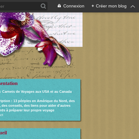
Connexion
+
Créer mon blog
sentation
: Carnets de Voyages aux USA et au Canada
ription
: 13 périples en Amérique du Nord, des
, des conseils, des liens pour aider d'autres
rds à préparer leur propre voyage
ct
ueil