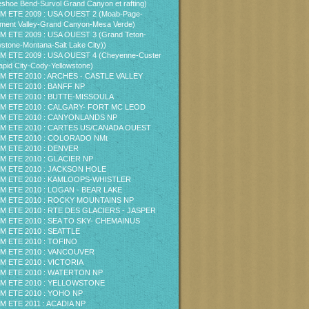
shoe Bend-Survol Grand Canyon et rafting)
M ETE 2009 : USA OUEST 2 (Moab-Page-
ent Valley-Grand Canyon-Mesa Verde)
M ETE 2009 : USA OUEST 3 (Grand Teton-
wstone-Montana-Salt Lake City))
M ETE 2009 : USA OUEST 4 (Cheyenne-Custer
pid City-Cody-Yellowstone)
M ETE 2010 : ARCHES - CASTLE VALLEY
M ETE 2010 : BANFF NP
M ETE 2010 : BUTTE-MISSOULA
M ETE 2010 : CALGARY- FORT MC LEOD
M ETE 2010 : CANYONLANDS NP
M ETE 2010 : CARTES US/CANADA OUEST
M ETE 2010 : COLORADO NMt
M ETE 2010 : DENVER
M ETE 2010 : GLACIER NP
M ETE 2010 : JACKSON HOLE
M ETE 2010 : KAMLOOPS-WHISTLER
M ETE 2010 : LOGAN - BEAR LAKE
M ETE 2010 : ROCKY MOUNTAINS NP
M ETE 2010 : RTE DES GLACIERS - JASPER
M ETE 2010 : SEA TO SKY- CHEMAINUS
M ETE 2010 : SEATTLE
M ETE 2010 : TOFINO
M ETE 2010 : VANCOUVER
M ETE 2010 : VICTORIA
M ETE 2010 : WATERTON NP
M ETE 2010 : YELLOWSTONE
M ETE 2010 : YOHO NP
M ETE 2011 : ACADIA NP