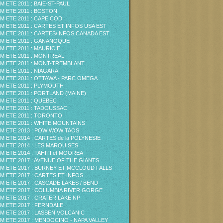
M ETE 2011 : BAIE-ST-PAUL
M ETE 2011 : BOSTON
M ETE 2011 : CAPE COD
M ETE 2011 : CARTES ET INFOS USA EST
M ETE 2011 : CARTES/INFOS CANADA EST
M ETE 2011 : GANANOQUE
M ETE 2011 : MAURICIE
M ETE 2011 : MONTREAL
M ETE 2011 : MONT-TREMBLANT
M ETE 2011 : NIAGARA
M ETE 2011 : OTTAWA - PARC OMEGA
M ETE 2011 : PLYMOUTH
M ETE 2011 : PORTLAND (MAINE)
M ETE 2011 : QUEBEC
M ETE 2011 : TADOUSSAC
M ETE 2011 : TORONTO
M ETE 2011 : WHITE MOUNTAINS
M ETE 2013 : POW WOW TAOS
M ETE 2014 : CARTES de la POLYNESIE
M ETE 2014 : LES MARQUISES
M ETE 2014 : TAHITI et MOOREA
M ETE 2017 : AVENUE OF THE GIANTS
M ETE 2017 : BURNEY ET MCCLOUD FALLS
M ETE 2017 : CARTES ET INFOS
M ETE 2017 : CASCADE LAKES / BEND
M ETE 2017 : COLUMBIA RIVER GORGE
M ETE 2017 : CRATER LAKE NP
M ETE 2017 : FERNDALE
M ETE 2017 : LASSEN VOLCANIC
M ETE 2017 : MENDOCINO - NAPA VALLEY