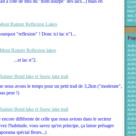
ait à côté de moi du "nom usurpé" des lacs...) mais en
CONS
GLOS
PARTI
MAI 
MAI 
pourquoi "reflexion" ! Donc ici lac n°1...
Page
ALBU
ALBU
ALBU
...et lac n°2.
GUNN
ALBU
ALBU
ALBU
GOOS
ALBU
que nous avons le temps pour un petit trail de 3,2km ("moderate",
ALBU
RUS
as peur !)
ALBU
ALBU
ALBU
ALBU
DINO
 encore différente de celle que nous avions dans le secteur
ALBU
COL
vez l'habitude, vous savez qu'en principe, ça laisse présager
ALBU
aporama spécial fleurs...)
ALBU