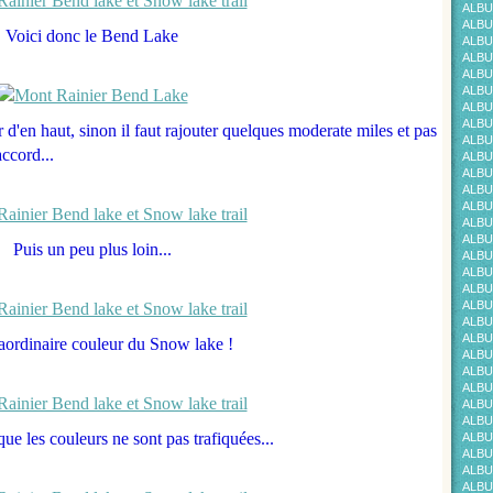
ALBU
ALBU
Voici donc le Bend Lake
ALBU
ALBU
ALBU
ALBU
ALBU
ALBU
d'en haut, sinon il faut rajouter quelques moderate miles et pas
ALBU
ccord...
ALBU
ALBU
ALBU
ALBU
ALBU
ALBU
Puis un peu plus loin...
ALBU
ALBU
ALBU
ALBU
ALBU
ALBU
traordinaire couleur du Snow lake !
ALBU
ALBU
ALBU
ALBU
ALBU
que les couleurs ne sont pas trafiquées...
ALBU
ALBU
ALBU
ALBU