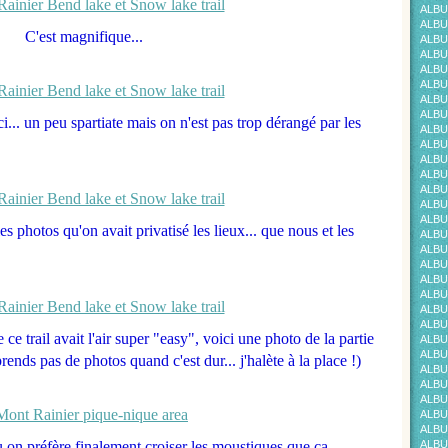
ALBU
ALBU
C'est magnifique...
ALBU
ALBU
ALBU
ALBU
ALBU
ALBU
ci... un peu spartiate mais on n'est pas trop dérangé par les
ALBU
ALBU
ALBU
ALBU
ALBU
ALBU
ALBU
s photos qu'on avait privatisé les lieux... que nous et les
ALBU
ALBU
ALBU
ALBU
ALBU
ALBU
ALBU
 trail avait l'air super "easy", voici une photo de la partie
ALBU
ALBU
ends pas de photos quand c'est dur... j'halète à la place !)
ALBU
ALBUM
ALBU
ALBU
ALBU
 on préfère finalement croiser les moustiques que ça...
ALBU