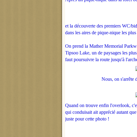
et la découverte des premiers WC/bi
dans les aires de pique-nique les plus
On prend la Mather Memorial Parkwa
Tipsoo Lake, un de paysages les plus
faut poursuivre la route jusqu'à l'arch
Nous, on s'arrête d'
Quand on trouve enfin l'overlook, c'est
qui conduisait ait apprécié autant que
juste pour cette photo !