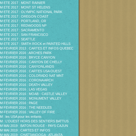
M ETE 2017 : MONT RAINIER
M ETE 2017 : MONT ST HELENS
M ETE 2017 : OLYMPIC NATIONAL PARK
M ETE 2017 : OREGON COAST
M ETE 2017 : PORTLAND, OR
M ETE 2017 : REDWOODS NP
M ETE 2017 : SACRAMENTO
M ETE 2017 : SAN FRANCISCO
M ETE 2017 : SEATTLE
M ETE 2017 : SMITH ROCK et PAINTED HILLS
M FEVRIER 2013 : CARTES ET INFOS QUEBEC
M FEVRIER 2016 : ARCHES PARK
M FEVRIER 2016 : BRYCE CANYON
M FEVRIER 2016 : CANYON DE CHELLY
M FEVRIER 2016 : CANYONLANDS
M FEVRIER 2016 : CARTES USA OUEST
M FEVRIER 2016 : COLORADO NAT MNT
M FEVRIER 2016 : CORONA ARCH
M FEVRIER 2016 : DEATH VALLEY
M FEVRIER 2016 : LAS VEGAS
M FEVRIER 2016 : MOAB - CASTLE VALLEY
M FEVRIER 2016 : MONUMENT VALLEY
M FEVRIER 2016 : PAGE
M FEVRIER 2016 : THE NEEDLES
M FEVRIER 2016 : VALLEY OF FIRE
 : les USA pour les enfants
M : L'OUEST HORS DES SENTIERS BATTUS
M MAI 2019 : BATON ROUGE - PAYS CAJUN
M MAI 2019 : CARTES ET INFOS
M MAI 2019 : CHATTANOOGA - ATLANTA