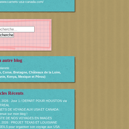
//www.carnets-usa-canada.com/
 autre blog
lanete
, Corse, Bretagne, Châteaux de la Loire,
nie, Kenya, Mexique et Pérou)
cles Récents
L 2026 : Jour 1 / DEPART POUR HOUSTON via
TREAL
ETS DE VOYAGE AUX USA ET CANADA :
enue sur mon blog !
ISTE DE NOS VOYAGES EN IMAGES
L 2026 : PROJET TEXAS ET LOUISIANE
ILS pour organiser son voyage aux USA