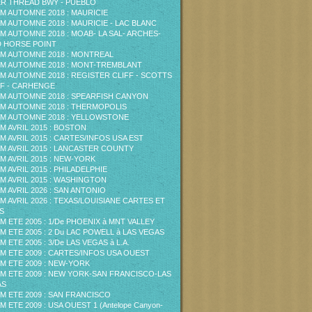
ER THREAD BWY - PUEBLO
M AUTOMNE 2018 : MAURICIE
M AUTOMNE 2018 : MAURICIE - LAC BLANC
M AUTOMNE 2018 : MOAB- LA SAL- ARCHES-
 HORSE POINT
M AUTOMNE 2018 : MONTREAL
M AUTOMNE 2018 : MONT-TREMBLANT
M AUTOMNE 2018 : REGISTER CLIFF - SCOTTS
F - CARHENGE
M AUTOMNE 2018 : SPEARFISH CANYON
M AUTOMNE 2018 : THERMOPOLIS
M AUTOMNE 2018 : YELLOWSTONE
M AVRIL 2015 : BOSTON
M AVRIL 2015 : CARTES/INFOS USA EST
M AVRIL 2015 : LANCASTER COUNTY
M AVRIL 2015 : NEW-YORK
M AVRIL 2015 : PHILADELPHIE
M AVRIL 2015 : WASHINGTON
M AVRIL 2026 : SAN ANTONIO
M AVRIL 2026 : TEXAS/LOUISIANE CARTES ET
S
M ETE 2005 : 1/De PHOENIX à MNT VALLEY
M ETE 2005 : 2 Du LAC POWELL à LAS VEGAS
M ETE 2005 : 3/De LAS VEGAS à L.A.
M ETE 2009 : CARTES/INFOS USA OUEST
M ETE 2009 : NEW-YORK
M ETE 2009 : NEW YORK-SAN FRANCISCO-LAS
AS
M ETE 2009 : SAN FRANCISCO
M ETE 2009 : USA OUEST 1 (Antelope Canyon-