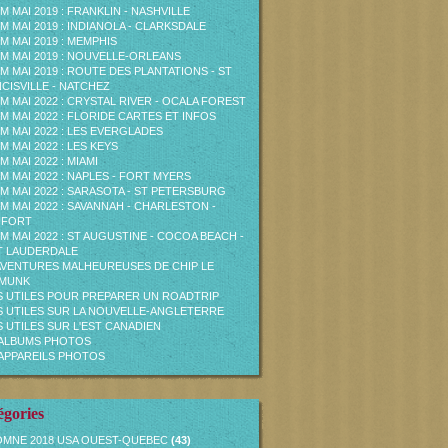
M MAI 2019 : FRANKLIN - NASHVILLE
M MAI 2019 : INDIANOLA - CLARKSDALE
M MAI 2019 : MEMPHIS
M MAI 2019 : NOUVELLE-ORLEANS
M MAI 2019 : ROUTE DES PLANTATIONS - ST
CISVILLE - NATCHEZ
M MAI 2022 : CRYSTAL RIVER - OCALA FOREST
M MAI 2022 : FLORIDE CARTES ET INFOS
M MAI 2022 : LES EVERGLADES
M MAI 2022 : LES KEYS
M MAI 2022 : MIAMI
M MAI 2022 : NAPLES - FORT MYERS
M MAI 2022 : SARASOTA - ST PETERSBURG
M MAI 2022 : SAVANNAH - CHARLESTON -
UFORT
M MAI 2022 : ST AUGUSTINE - COCOA BEACH -
T LAUDERDALE
AVENTURES MALHEUREUSES DE CHIP LE
PMUNK
S UTILES POUR PREPARER UN ROADTRIP
S UTILES SUR LA NOUVELLE-ANGLETERRE
S UTILES SUR L'EST CANADIEN
ALBUMS PHOTOS
APPAREILS PHOTOS
égories
MNE 2018 USA OUEST-QUEBEC
(43)