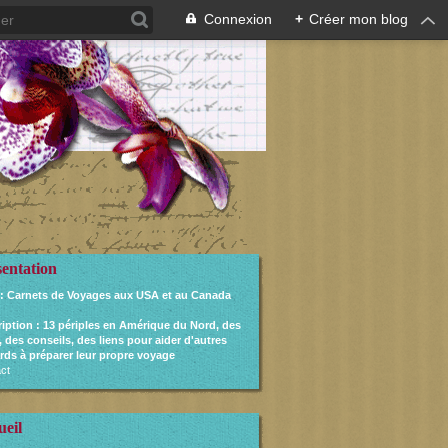
Connexion
+
Créer mon blog
sentation
: Carnets de Voyages aux USA et au Canada
ription
: 13 périples en Amérique du Nord, des
, des conseils, des liens pour aider d'autres
rds à préparer leur propre voyage
ct
ueil