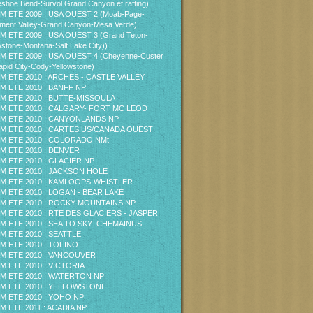
shoe Bend-Survol Grand Canyon et rafting)
M ETE 2009 : USA OUEST 2 (Moab-Page-
ent Valley-Grand Canyon-Mesa Verde)
M ETE 2009 : USA OUEST 3 (Grand Teton-
wstone-Montana-Salt Lake City))
M ETE 2009 : USA OUEST 4 (Cheyenne-Custer
pid City-Cody-Yellowstone)
M ETE 2010 : ARCHES - CASTLE VALLEY
M ETE 2010 : BANFF NP
M ETE 2010 : BUTTE-MISSOULA
M ETE 2010 : CALGARY- FORT MC LEOD
M ETE 2010 : CANYONLANDS NP
M ETE 2010 : CARTES US/CANADA OUEST
M ETE 2010 : COLORADO NMt
M ETE 2010 : DENVER
M ETE 2010 : GLACIER NP
M ETE 2010 : JACKSON HOLE
M ETE 2010 : KAMLOOPS-WHISTLER
M ETE 2010 : LOGAN - BEAR LAKE
M ETE 2010 : ROCKY MOUNTAINS NP
M ETE 2010 : RTE DES GLACIERS - JASPER
M ETE 2010 : SEA TO SKY- CHEMAINUS
M ETE 2010 : SEATTLE
M ETE 2010 : TOFINO
M ETE 2010 : VANCOUVER
M ETE 2010 : VICTORIA
M ETE 2010 : WATERTON NP
M ETE 2010 : YELLOWSTONE
M ETE 2010 : YOHO NP
M ETE 2011 : ACADIA NP