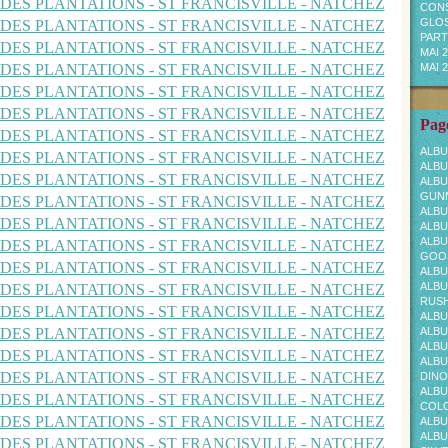
CONS
GLOS
PARTI
MAI 
MAI 
Page
ALBU
ALBU
ALBU
GUNN
ALBU
ALBU
ALBU
GOOS
ALBU
ALBU
RUS
ALBU
ALBU
ALBU
ALBU
DINO
ALBU
COL
ALBU
ALBU