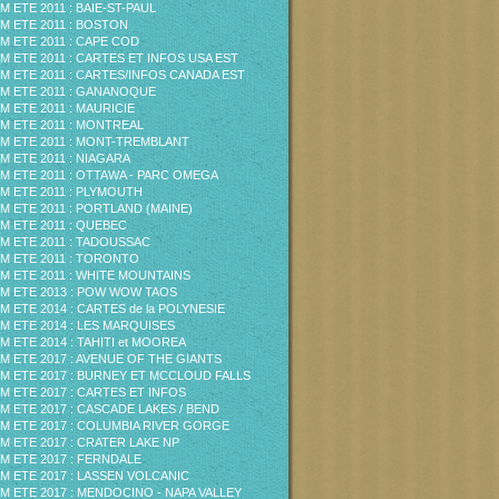
M ETE 2011 : BAIE-ST-PAUL
M ETE 2011 : BOSTON
M ETE 2011 : CAPE COD
M ETE 2011 : CARTES ET INFOS USA EST
M ETE 2011 : CARTES/INFOS CANADA EST
M ETE 2011 : GANANOQUE
M ETE 2011 : MAURICIE
M ETE 2011 : MONTREAL
M ETE 2011 : MONT-TREMBLANT
M ETE 2011 : NIAGARA
M ETE 2011 : OTTAWA - PARC OMEGA
M ETE 2011 : PLYMOUTH
M ETE 2011 : PORTLAND (MAINE)
M ETE 2011 : QUEBEC
M ETE 2011 : TADOUSSAC
M ETE 2011 : TORONTO
M ETE 2011 : WHITE MOUNTAINS
M ETE 2013 : POW WOW TAOS
M ETE 2014 : CARTES de la POLYNESIE
M ETE 2014 : LES MARQUISES
M ETE 2014 : TAHITI et MOOREA
M ETE 2017 : AVENUE OF THE GIANTS
M ETE 2017 : BURNEY ET MCCLOUD FALLS
M ETE 2017 : CARTES ET INFOS
M ETE 2017 : CASCADE LAKES / BEND
M ETE 2017 : COLUMBIA RIVER GORGE
M ETE 2017 : CRATER LAKE NP
M ETE 2017 : FERNDALE
M ETE 2017 : LASSEN VOLCANIC
M ETE 2017 : MENDOCINO - NAPA VALLEY