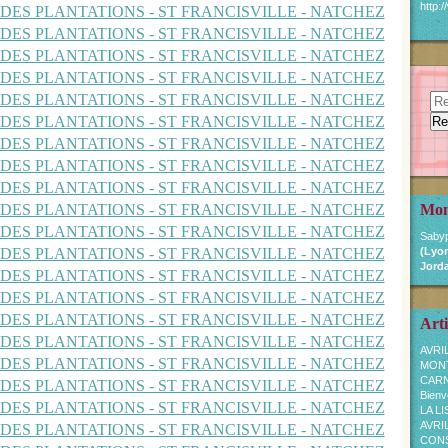
http:
Mon
Sabyp
(Lyon
Jorda
Arti
AVRI
MON
CARN
Bienv
LA L
AVRI
CONSE