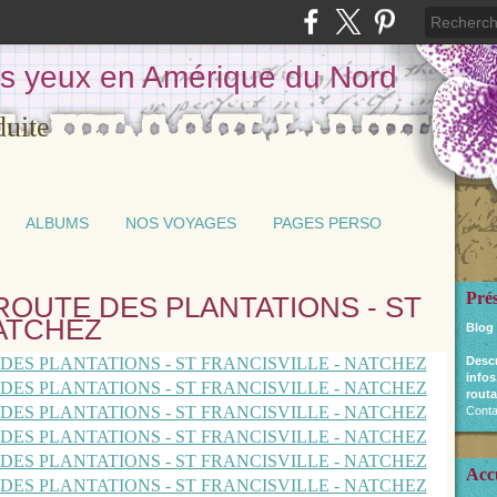
les yeux en Amérique du Nord
ALBUMS
NOS VOYAGES
PAGES PERSO
Pré
 ROUTE DES PLANTATIONS - ST
NATCHEZ
Blog
Desc
infos
routa
Conta
Acc