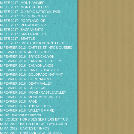
M ETE 2017 : MONT RAINIER
M ETE 2017 : MONT ST HELENS
M ETE 2017 : OLYMPIC NATIONAL PARK
M ETE 2017 : OREGON COAST
M ETE 2017 : PORTLAND, OR
M ETE 2017 : REDWOODS NP
M ETE 2017 : SACRAMENTO
M ETE 2017 : SAN FRANCISCO
M ETE 2017 : SEATTLE
M ETE 2017 : SMITH ROCK et PAINTED HILLS
M FEVRIER 2013 : CARTES ET INFOS QUEBEC
M FEVRIER 2016 : ARCHES PARK
M FEVRIER 2016 : BRYCE CANYON
M FEVRIER 2016 : CANYON DE CHELLY
M FEVRIER 2016 : CANYONLANDS
M FEVRIER 2016 : CARTES USA OUEST
M FEVRIER 2016 : COLORADO NAT MNT
M FEVRIER 2016 : CORONA ARCH
M FEVRIER 2016 : DEATH VALLEY
M FEVRIER 2016 : LAS VEGAS
M FEVRIER 2016 : MOAB - CASTLE VALLEY
M FEVRIER 2016 : MONUMENT VALLEY
M FEVRIER 2016 : PAGE
M FEVRIER 2016 : THE NEEDLES
M FEVRIER 2016 : VALLEY OF FIRE
 : les USA pour les enfants
M : L'OUEST HORS DES SENTIERS BATTUS
M MAI 2019 : BATON ROUGE - PAYS CAJUN
M MAI 2019 : CARTES ET INFOS
M MAI 2019 : CHATTANOOGA - ATLANTA