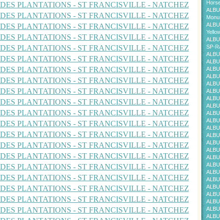
Horse
ALBU
Monum
ALBU
Yello
ALBU
SP-Ra
ALBU
ALBU
ALBU
ALBU
ALBU
ALBU
ALBU
ALBU
ALBU
ALBU
ALBU
ALBU
ALBU
ALBU
ALBU
ALBU
ALBU
ALBU
ALBU
ALBU
ALBU
ALBU
ALBU