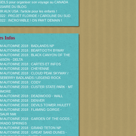
EILS pour organiser son voyage au CANADA
SAIRE DU BLOG
R AUX USA : l'article pour les enfants !
2022 : PROJET FLORIDE / CAROLINE DU SUD
2022 : INCROYABLE ! ON PART DEMAIN !
s Infos
M AUTOMNE 2018 : BADLANDS NP
M AUTOMNE 2018 : BEARTOOTH BYWAY
M AUTOMNE 2018 : BLACK CANYON OF THE
ISON - DELTA
M AUTOMNE 2018 : CARTES ET INFOS
M AUTOMNE 2018 : CHEYENNE
M AUTOMNE 2018 : CLOUD PEAK SKYWAY /
EBERRY BADLANDS / LEGEND ROCK
M AUTOMNE 2018 : CODY
M AUTOMNE 2018 : CUSTER STATE PARK - MT
HMORE
M AUTOMNE 2018 : DEADWOOD - WALL
M AUTOMNE 2018 : DENVER
M AUTOMNE 2018 : DEVILS TOWER /HULETT
M AUTOMNE 2018 : FLAMING GORGE -
SAUR NMt
M AUTOMNE 2018 : GARDEN OF THE GODS -
ORADO SPRINGS
M AUTOMNE 2018 : GRAND TETON NP
M AUTOMNE 2018 : GREAT SAND DUNES -