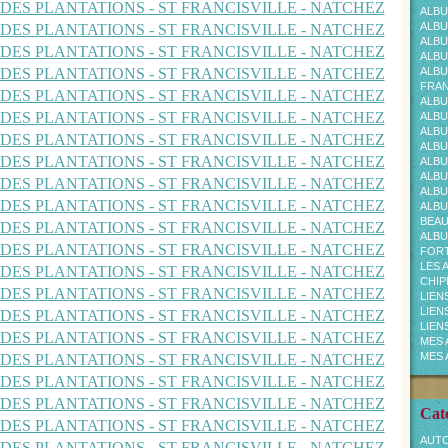
ALBU
ALBU
ALBU
ALBU
ALBU
FRAN
ALBU
ALBU
ALBU
ALBU
ALBU
ALBU
ALBU
ALBU
BEA
ALBU
FOR
LES 
CHI
LIEN
LIEN
LIEN
MES 
MES 
Cat
AUTO