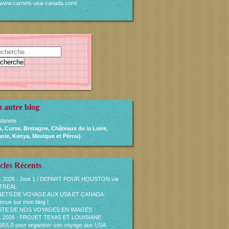
//www.carnets-usa-canada.com/
 autre blog
lanete
, Corse, Bretagne, Châteaux de la Loire,
nie, Kenya, Mexique et Pérou)
cles Récents
L 2026 : Jour 1 / DEPART POUR HOUSTON via
TREAL
ETS DE VOYAGE AUX USA ET CANADA :
enue sur mon blog !
ISTE DE NOS VOYAGES EN IMAGES
L 2026 : PROJET TEXAS ET LOUISIANE
ILS pour organiser son voyage aux USA