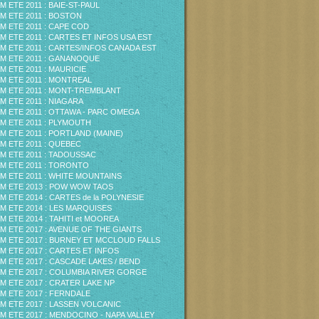
M ETE 2011 : BAIE-ST-PAUL
M ETE 2011 : BOSTON
M ETE 2011 : CAPE COD
M ETE 2011 : CARTES ET INFOS USA EST
M ETE 2011 : CARTES/INFOS CANADA EST
M ETE 2011 : GANANOQUE
M ETE 2011 : MAURICIE
M ETE 2011 : MONTREAL
M ETE 2011 : MONT-TREMBLANT
M ETE 2011 : NIAGARA
M ETE 2011 : OTTAWA - PARC OMEGA
M ETE 2011 : PLYMOUTH
M ETE 2011 : PORTLAND (MAINE)
M ETE 2011 : QUEBEC
M ETE 2011 : TADOUSSAC
M ETE 2011 : TORONTO
M ETE 2011 : WHITE MOUNTAINS
M ETE 2013 : POW WOW TAOS
M ETE 2014 : CARTES de la POLYNESIE
M ETE 2014 : LES MARQUISES
M ETE 2014 : TAHITI et MOOREA
M ETE 2017 : AVENUE OF THE GIANTS
M ETE 2017 : BURNEY ET MCCLOUD FALLS
M ETE 2017 : CARTES ET INFOS
M ETE 2017 : CASCADE LAKES / BEND
M ETE 2017 : COLUMBIA RIVER GORGE
M ETE 2017 : CRATER LAKE NP
M ETE 2017 : FERNDALE
M ETE 2017 : LASSEN VOLCANIC
M ETE 2017 : MENDOCINO - NAPA VALLEY