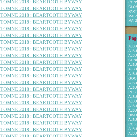
CONS
GLOS
PARTI
MAI 
MAI 
Page
ALBU
ALBU
ALBU
GUNN
ALBU
ALBU
ALBU
GOOS
ALBU
ALBU
RUS
ALBU
ALBU
ALBU
ALBU
DINO
ALBU
COL
ALBU
ALBU