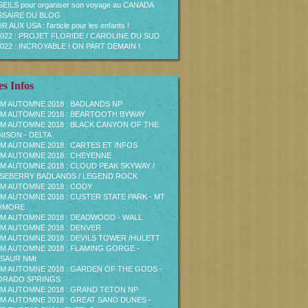
EILS pour organiser son voyage au CANADA
SAIRE DU BLOG
R AUX USA : l'article pour les enfants !
2022 : PROJET FLORIDE / CAROLINE DU SUD
2022 : INCROYABLE ! ON PART DEMAIN !
s Infos
M AUTOMNE 2018 : BADLANDS NP
M AUTOMNE 2018 : BEARTOOTH BYWAY
M AUTOMNE 2018 : BLACK CANYON OF THE
ISON - DELTA
M AUTOMNE 2018 : CARTES ET INFOS
M AUTOMNE 2018 : CHEYENNE
M AUTOMNE 2018 : CLOUD PEAK SKYWAY /
EBERRY BADLANDS / LEGEND ROCK
M AUTOMNE 2018 : CODY
M AUTOMNE 2018 : CUSTER STATE PARK - MT
HMORE
M AUTOMNE 2018 : DEADWOOD - WALL
M AUTOMNE 2018 : DENVER
M AUTOMNE 2018 : DEVILS TOWER /HULETT
M AUTOMNE 2018 : FLAMING GORGE -
SAUR NMt
M AUTOMNE 2018 : GARDEN OF THE GODS -
ORADO SPRINGS
M AUTOMNE 2018 : GRAND TETON NP
M AUTOMNE 2018 : GREAT SAND DUNES -