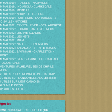
M MAI 2019 : FRANKLIN - NASHVILLE
M MAI 2019 : INDIANOLA - CLARKSDALE
M MAI 2019 : MEMPHIS
M MAI 2019 : NOUVELLE-ORLEANS
M MAI 2019 : ROUTE DES PLANTATIONS - ST
CISVILLE - NATCHEZ
M MAI 2022 : CRYSTAL RIVER - OCALA FOREST
M MAI 2022 : FLORIDE CARTES ET INFOS
M MAI 2022 : LES EVERGLADES
M MAI 2022 : LES KEYS
M MAI 2022 : MIAMI
M MAI 2022 : NAPLES - FORT MYERS
M MAI 2022 : SARASOTA - ST PETERSBURG
M MAI 2022 : SAVANNAH - CHARLESTON -
UFORT
M MAI 2022 : ST AUGUSTINE - COCOA BEACH -
T LAUDERDALE
AVENTURES MALHEUREUSES DE CHIP LE
PMUNK
S UTILES POUR PREPARER UN ROADTRIP
S UTILES SUR LA NOUVELLE-ANGLETERRE
S UTILES SUR L'EST CANADIEN
ALBUMS PHOTOS
APPAREILS PHOTOS
égories
MNE 2018 USA OUEST-QUEBEC
(43)