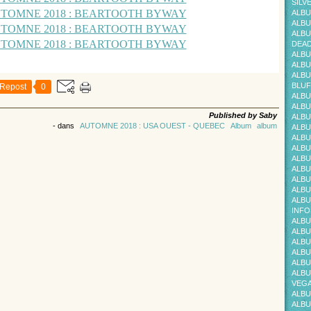
SILV
ALBU
ALBU
ALBU
DEAD
ALBU
ALBU
ALBU
BLUF
Repost
0
ALBU
ALBU
Published by Saby
ALBU
-
dans
AUTOMNE 2018 : USA OUEST - QUEBEC
Album
album
ALBU
ALBU
ALBU
ALBU
ALBU
ALBU
ALBU
ALBU
INFO
ALBU
ALBU
ALBU
ALBU
ALBU
ALBU
VEG
ALBU
ALBU