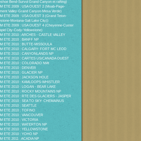
shoe Bend-Survol Grand Canyon et rafting)
M ETE 2009 : USA OUEST 2 (Moab-Page-
ent Valley-Grand Canyon-Mesa Verde)
M ETE 2009 : USA OUEST 3 (Grand Teton-
wstone-Montana-Salt Lake City))
M ETE 2009 : USA OUEST 4 (Cheyenne-Custer
pid City-Cody-Yellowstone)
M ETE 2010 : ARCHES - CASTLE VALLEY
M ETE 2010 : BANFF NP
M ETE 2010 : BUTTE-MISSOULA
M ETE 2010 : CALGARY- FORT MC LEOD
M ETE 2010 : CANYONLANDS NP
M ETE 2010 : CARTES US/CANADA OUEST
M ETE 2010 : COLORADO NMt
M ETE 2010 : DENVER
M ETE 2010 : GLACIER NP
M ETE 2010 : JACKSON HOLE
M ETE 2010 : KAMLOOPS-WHISTLER
M ETE 2010 : LOGAN - BEAR LAKE
M ETE 2010 : ROCKY MOUNTAINS NP
M ETE 2010 : RTE DES GLACIERS - JASPER
M ETE 2010 : SEA TO SKY- CHEMAINUS
M ETE 2010 : SEATTLE
M ETE 2010 : TOFINO
M ETE 2010 : VANCOUVER
M ETE 2010 : VICTORIA
M ETE 2010 : WATERTON NP
M ETE 2010 : YELLOWSTONE
M ETE 2010 : YOHO NP
M ETE 2011 : ACADIA NP