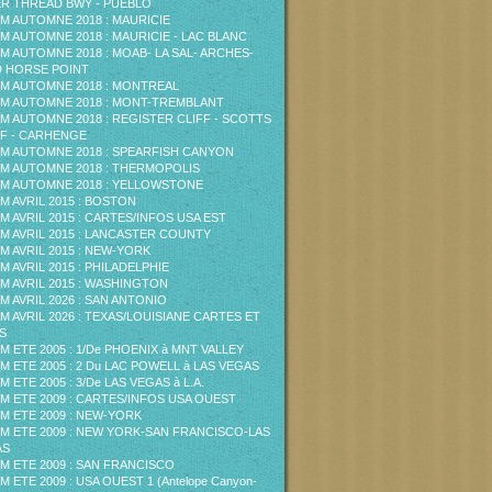
ER THREAD BWY - PUEBLO
M AUTOMNE 2018 : MAURICIE
M AUTOMNE 2018 : MAURICIE - LAC BLANC
M AUTOMNE 2018 : MOAB- LA SAL- ARCHES-
 HORSE POINT
M AUTOMNE 2018 : MONTREAL
M AUTOMNE 2018 : MONT-TREMBLANT
M AUTOMNE 2018 : REGISTER CLIFF - SCOTTS
F - CARHENGE
M AUTOMNE 2018 : SPEARFISH CANYON
M AUTOMNE 2018 : THERMOPOLIS
M AUTOMNE 2018 : YELLOWSTONE
M AVRIL 2015 : BOSTON
M AVRIL 2015 : CARTES/INFOS USA EST
M AVRIL 2015 : LANCASTER COUNTY
M AVRIL 2015 : NEW-YORK
M AVRIL 2015 : PHILADELPHIE
M AVRIL 2015 : WASHINGTON
M AVRIL 2026 : SAN ANTONIO
M AVRIL 2026 : TEXAS/LOUISIANE CARTES ET
S
M ETE 2005 : 1/De PHOENIX à MNT VALLEY
M ETE 2005 : 2 Du LAC POWELL à LAS VEGAS
M ETE 2005 : 3/De LAS VEGAS à L.A.
M ETE 2009 : CARTES/INFOS USA OUEST
M ETE 2009 : NEW-YORK
M ETE 2009 : NEW YORK-SAN FRANCISCO-LAS
AS
M ETE 2009 : SAN FRANCISCO
M ETE 2009 : USA OUEST 1 (Antelope Canyon-