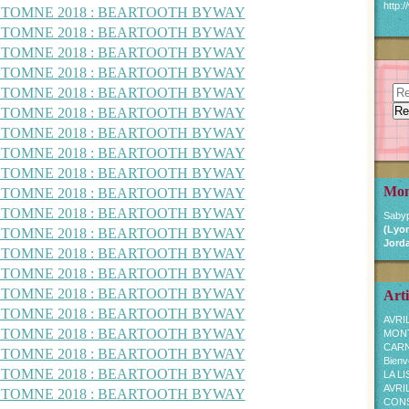
http:
Mon
Sabyp
(Lyon
Jorda
Arti
AVRI
MON
CARN
Bienv
LA L
AVRI
CONSE