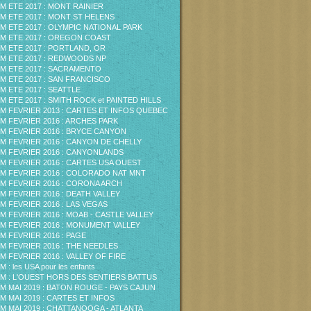
M ETE 2017 : MONT RAINIER
M ETE 2017 : MONT ST HELENS
M ETE 2017 : OLYMPIC NATIONAL PARK
M ETE 2017 : OREGON COAST
M ETE 2017 : PORTLAND, OR
M ETE 2017 : REDWOODS NP
M ETE 2017 : SACRAMENTO
M ETE 2017 : SAN FRANCISCO
M ETE 2017 : SEATTLE
M ETE 2017 : SMITH ROCK et PAINTED HILLS
M FEVRIER 2013 : CARTES ET INFOS QUEBEC
M FEVRIER 2016 : ARCHES PARK
M FEVRIER 2016 : BRYCE CANYON
M FEVRIER 2016 : CANYON DE CHELLY
M FEVRIER 2016 : CANYONLANDS
M FEVRIER 2016 : CARTES USA OUEST
M FEVRIER 2016 : COLORADO NAT MNT
M FEVRIER 2016 : CORONA ARCH
M FEVRIER 2016 : DEATH VALLEY
M FEVRIER 2016 : LAS VEGAS
M FEVRIER 2016 : MOAB - CASTLE VALLEY
M FEVRIER 2016 : MONUMENT VALLEY
M FEVRIER 2016 : PAGE
M FEVRIER 2016 : THE NEEDLES
M FEVRIER 2016 : VALLEY OF FIRE
 : les USA pour les enfants
M : L'OUEST HORS DES SENTIERS BATTUS
M MAI 2019 : BATON ROUGE - PAYS CAJUN
M MAI 2019 : CARTES ET INFOS
M MAI 2019 : CHATTANOOGA - ATLANTA