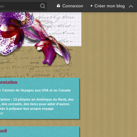
Connexion
+
Créer mon blog
sentation
: Carnets de Voyages aux USA et au Canada
ription
: 13 périples en Amérique du Nord, des
, des conseils, des liens pour aider d'autres
rds à préparer leur propre voyage
ct
ueil