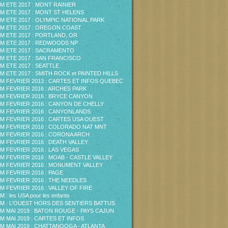
M ETE 2017 : MONT RAINIER
M ETE 2017 : MONT ST HELENS
M ETE 2017 : OLYMPIC NATIONAL PARK
M ETE 2017 : OREGON COAST
M ETE 2017 : PORTLAND, OR
M ETE 2017 : REDWOODS NP
M ETE 2017 : SACRAMENTO
M ETE 2017 : SAN FRANCISCO
M ETE 2017 : SEATTLE
M ETE 2017 : SMITH ROCK et PAINTED HILLS
M FEVRIER 2013 : CARTES ET INFOS QUEBEC
M FEVRIER 2016 : ARCHES PARK
M FEVRIER 2016 : BRYCE CANYON
M FEVRIER 2016 : CANYON DE CHELLY
M FEVRIER 2016 : CANYONLANDS
M FEVRIER 2016 : CARTES USA OUEST
M FEVRIER 2016 : COLORADO NAT MNT
M FEVRIER 2016 : CORONA ARCH
M FEVRIER 2016 : DEATH VALLEY
M FEVRIER 2016 : LAS VEGAS
M FEVRIER 2016 : MOAB - CASTLE VALLEY
M FEVRIER 2016 : MONUMENT VALLEY
M FEVRIER 2016 : PAGE
M FEVRIER 2016 : THE NEEDLES
M FEVRIER 2016 : VALLEY OF FIRE
 : les USA pour les enfants
M : L'OUEST HORS DES SENTIERS BATTUS
M MAI 2019 : BATON ROUGE - PAYS CAJUN
M MAI 2019 : CARTES ET INFOS
M MAI 2019 : CHATTANOOGA - ATLANTA