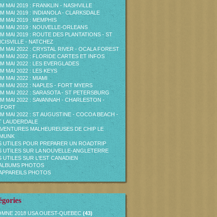
M MAI 2019 : FRANKLIN - NASHVILLE
M MAI 2019 : INDIANOLA - CLARKSDALE
M MAI 2019 : MEMPHIS
M MAI 2019 : NOUVELLE-ORLEANS
M MAI 2019 : ROUTE DES PLANTATIONS - ST
CISVILLE - NATCHEZ
M MAI 2022 : CRYSTAL RIVER - OCALA FOREST
M MAI 2022 : FLORIDE CARTES ET INFOS
M MAI 2022 : LES EVERGLADES
M MAI 2022 : LES KEYS
M MAI 2022 : MIAMI
M MAI 2022 : NAPLES - FORT MYERS
M MAI 2022 : SARASOTA - ST PETERSBURG
M MAI 2022 : SAVANNAH - CHARLESTON -
UFORT
M MAI 2022 : ST AUGUSTINE - COCOA BEACH -
T LAUDERDALE
AVENTURES MALHEUREUSES DE CHIP LE
PMUNK
S UTILES POUR PREPARER UN ROADTRIP
S UTILES SUR LA NOUVELLE-ANGLETERRE
S UTILES SUR L'EST CANADIEN
ALBUMS PHOTOS
APPAREILS PHOTOS
égories
MNE 2018 USA OUEST-QUEBEC
(43)