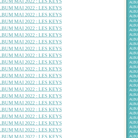
ALBU
ALBU
ALBU
ALBU
ALBU
ALBU
ALBU
ALBU
ALBU
ALBU
ALBU
ALBU
ALBU
ALBU
ALBU
ALBU
ALBU
ALBU
ALBU
ALBU
ALBU
ALBU
ALBU
ALBU
ALBU
ALBU
ALBU
ALBU
ALBU
ALBU