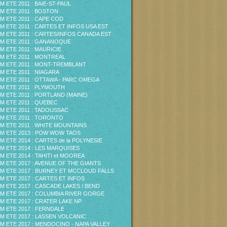
M ETE 2011 : BAIE-ST-PAUL
M ETE 2011 : BOSTON
M ETE 2011 : CAPE COD
M ETE 2011 : CARTES ET INFOS USA EST
M ETE 2011 : CARTES/INFOS CANADA EST
M ETE 2011 : GANANOQUE
M ETE 2011 : MAURICIE
M ETE 2011 : MONTREAL
M ETE 2011 : MONT-TREMBLANT
M ETE 2011 : NIAGARA
M ETE 2011 : OTTAWA - PARC OMEGA
M ETE 2011 : PLYMOUTH
M ETE 2011 : PORTLAND (MAINE)
M ETE 2011 : QUEBEC
M ETE 2011 : TADOUSSAC
M ETE 2011 : TORONTO
M ETE 2011 : WHITE MOUNTAINS
M ETE 2013 : POW WOW TAOS
M ETE 2014 : CARTES de la POLYNESIE
M ETE 2014 : LES MARQUISES
M ETE 2014 : TAHITI et MOOREA
M ETE 2017 : AVENUE OF THE GIANTS
M ETE 2017 : BURNEY ET MCCLOUD FALLS
M ETE 2017 : CARTES ET INFOS
M ETE 2017 : CASCADE LAKES / BEND
M ETE 2017 : COLUMBIA RIVER GORGE
M ETE 2017 : CRATER LAKE NP
M ETE 2017 : FERNDALE
M ETE 2017 : LASSEN VOLCANIC
M ETE 2017 : MENDOCINO - NAPA VALLEY