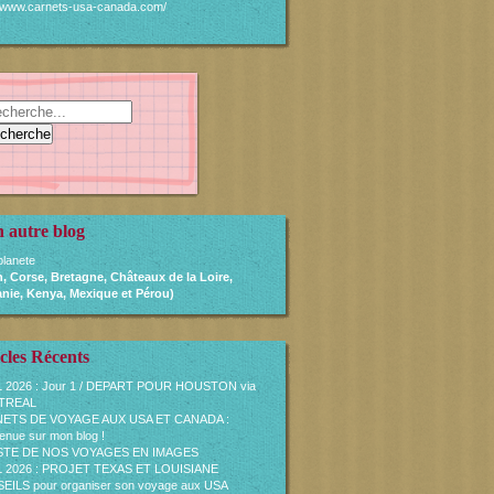
//www.carnets-usa-canada.com/
 autre blog
lanete
, Corse, Bretagne, Châteaux de la Loire,
nie, Kenya, Mexique et Pérou)
cles Récents
L 2026 : Jour 1 / DEPART POUR HOUSTON via
TREAL
ETS DE VOYAGE AUX USA ET CANADA :
enue sur mon blog !
ISTE DE NOS VOYAGES EN IMAGES
L 2026 : PROJET TEXAS ET LOUISIANE
ILS pour organiser son voyage aux USA