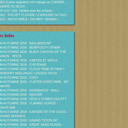
EILS pour organiser son voyage au CANADA
SAIRE DU BLOG
R AUX USA : l'article pour les enfants !
2022 : PROJET FLORIDE / CAROLINE DU SUD
2022 : INCROYABLE ! ON PART DEMAIN !
s Infos
M AUTOMNE 2018 : BADLANDS NP
M AUTOMNE 2018 : BEARTOOTH BYWAY
M AUTOMNE 2018 : BLACK CANYON OF THE
ISON - DELTA
M AUTOMNE 2018 : CARTES ET INFOS
M AUTOMNE 2018 : CHEYENNE
M AUTOMNE 2018 : CLOUD PEAK SKYWAY /
EBERRY BADLANDS / LEGEND ROCK
M AUTOMNE 2018 : CODY
M AUTOMNE 2018 : CUSTER STATE PARK - MT
HMORE
M AUTOMNE 2018 : DEADWOOD - WALL
M AUTOMNE 2018 : DENVER
M AUTOMNE 2018 : DEVILS TOWER /HULETT
M AUTOMNE 2018 : FLAMING GORGE -
SAUR NMt
M AUTOMNE 2018 : GARDEN OF THE GODS -
ORADO SPRINGS
M AUTOMNE 2018 : GRAND TETON NP
M AUTOMNE 2018 : GREAT SAND DUNES -