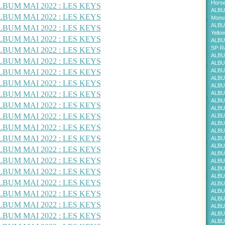
Horse
ALBU
Monum
ALBU
Yello
ALBU
SP-Ra
ALBU
ALBU
ALBU
ALBU
ALBU
ALBU
ALBU
ALBU
ALBU
ALBU
ALBU
ALBU
ALBU
ALBU
ALBU
ALBU
ALBU
ALBU
ALBU
ALBU
ALBU
ALBU
ALBU