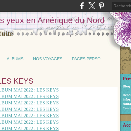
les yeux en Amérique du Nord
ALBUMS
NOS VOYAGES
PAGES PERSO
Pré
 LES KEYS
Blog
Desc
infos
routa
Conta
Acc