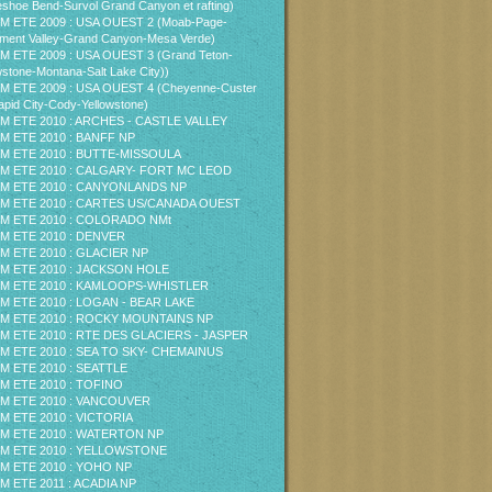
shoe Bend-Survol Grand Canyon et rafting)
M ETE 2009 : USA OUEST 2 (Moab-Page-
ent Valley-Grand Canyon-Mesa Verde)
M ETE 2009 : USA OUEST 3 (Grand Teton-
wstone-Montana-Salt Lake City))
M ETE 2009 : USA OUEST 4 (Cheyenne-Custer
pid City-Cody-Yellowstone)
M ETE 2010 : ARCHES - CASTLE VALLEY
M ETE 2010 : BANFF NP
M ETE 2010 : BUTTE-MISSOULA
M ETE 2010 : CALGARY- FORT MC LEOD
M ETE 2010 : CANYONLANDS NP
M ETE 2010 : CARTES US/CANADA OUEST
M ETE 2010 : COLORADO NMt
M ETE 2010 : DENVER
M ETE 2010 : GLACIER NP
M ETE 2010 : JACKSON HOLE
M ETE 2010 : KAMLOOPS-WHISTLER
M ETE 2010 : LOGAN - BEAR LAKE
M ETE 2010 : ROCKY MOUNTAINS NP
M ETE 2010 : RTE DES GLACIERS - JASPER
M ETE 2010 : SEA TO SKY- CHEMAINUS
M ETE 2010 : SEATTLE
M ETE 2010 : TOFINO
M ETE 2010 : VANCOUVER
M ETE 2010 : VICTORIA
M ETE 2010 : WATERTON NP
M ETE 2010 : YELLOWSTONE
M ETE 2010 : YOHO NP
M ETE 2011 : ACADIA NP