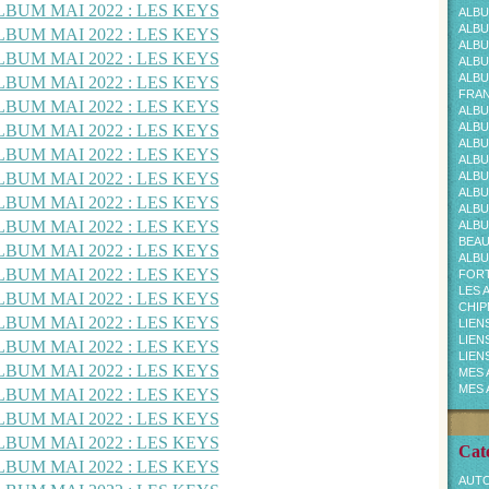
ALBU
ALBU
ALBU
ALBU
ALBU
FRAN
ALBU
ALBU
ALBU
ALBU
ALBU
ALBU
ALBU
ALBU
BEA
ALBU
FOR
LES 
CHI
LIEN
LIEN
LIEN
MES 
MES 
Cat
AUTO