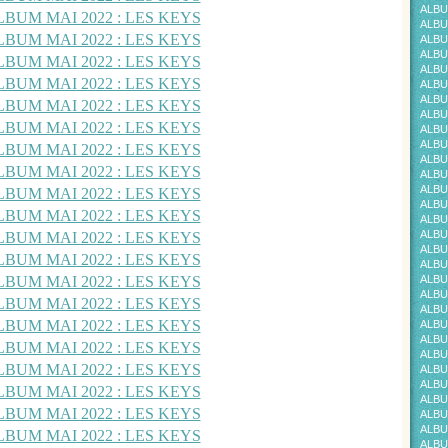
ALBU
ALBU
ALBU
ALBU
ALBU
ALBU
ALBU
ALBU
ALBU
ALBU
ALBU
ALBU
ALBU
ALBU
ALBU
ALBU
ALBU
ALBU
ALBU
ALBU
ALBU
ALBU
ALBU
ALBU
ALBU
ALBUM
ALBU
ALBU
ALBU
ALBU