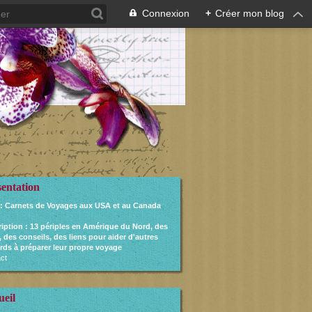
Connexion
+
Créer mon blog
sentation
: Carnets de Voyages aux USA et au Canada
ription
: 13 périples en Amérique du Nord, des
, des conseils, des liens pour aider d'autres
rds à préparer leur propre voyage
ct
ueil