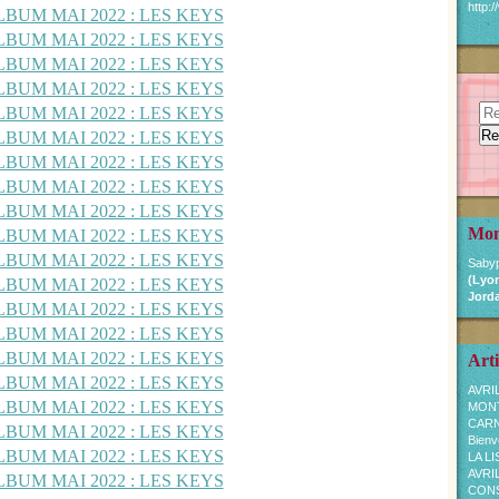
http:
Mon
Sabyp
(Lyon
Jorda
Arti
AVRI
MON
CARN
Bienv
LA L
AVRI
CONSE