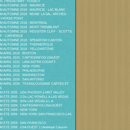
ER THREAD BWY - PUEBLO
M AUTOMNE 2018 : MAURICIE
M AUTOMNE 2018 : MAURICIE - LAC BLANC
M AUTOMNE 2018 : MOAB- LA SAL- ARCHES-
 HORSE POINT
M AUTOMNE 2018 : MONTREAL
M AUTOMNE 2018 : MONT-TREMBLANT
M AUTOMNE 2018 : REGISTER CLIFF - SCOTTS
F - CARHENGE
M AUTOMNE 2018 : SPEARFISH CANYON
M AUTOMNE 2018 : THERMOPOLIS
M AUTOMNE 2018 : YELLOWSTONE
M AVRIL 2015 : BOSTON
M AVRIL 2015 : CARTES/INFOS USA EST
M AVRIL 2015 : LANCASTER COUNTY
M AVRIL 2015 : NEW-YORK
M AVRIL 2015 : PHILADELPHIE
M AVRIL 2015 : WASHINGTON
M AVRIL 2026 : SAN ANTONIO
M AVRIL 2026 : TEXAS/LOUISIANE CARTES ET
S
M ETE 2005 : 1/De PHOENIX à MNT VALLEY
M ETE 2005 : 2 Du LAC POWELL à LAS VEGAS
M ETE 2005 : 3/De LAS VEGAS à L.A.
M ETE 2009 : CARTES/INFOS USA OUEST
M ETE 2009 : NEW-YORK
M ETE 2009 : NEW YORK-SAN FRANCISCO-LAS
AS
M ETE 2009 : SAN FRANCISCO
M ETE 2009 : USA OUEST 1 (Antelope Canyon-