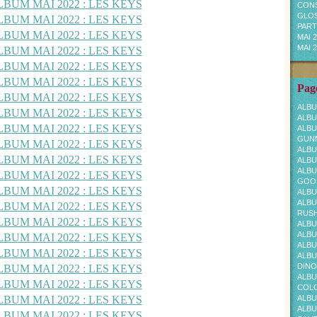
CONS
GLOS
PARTI
MAI 
MAI 
Page
ALBU
ALBU
ALBU
GUNN
ALBU
ALBU
ALBU
GOOS
ALBU
ALBU
RUS
ALBU
ALBU
ALBU
ALBU
DINO
ALBU
COL
ALBU
ALBU