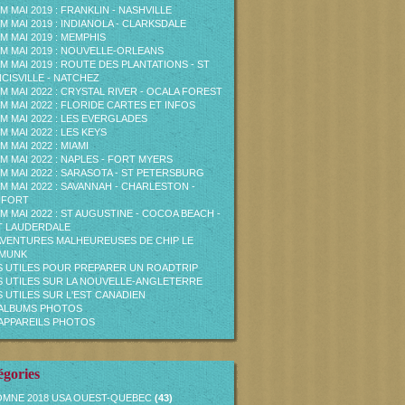
M MAI 2019 : FRANKLIN - NASHVILLE
M MAI 2019 : INDIANOLA - CLARKSDALE
M MAI 2019 : MEMPHIS
M MAI 2019 : NOUVELLE-ORLEANS
M MAI 2019 : ROUTE DES PLANTATIONS - ST
CISVILLE - NATCHEZ
M MAI 2022 : CRYSTAL RIVER - OCALA FOREST
M MAI 2022 : FLORIDE CARTES ET INFOS
M MAI 2022 : LES EVERGLADES
M MAI 2022 : LES KEYS
M MAI 2022 : MIAMI
M MAI 2022 : NAPLES - FORT MYERS
M MAI 2022 : SARASOTA - ST PETERSBURG
M MAI 2022 : SAVANNAH - CHARLESTON -
UFORT
M MAI 2022 : ST AUGUSTINE - COCOA BEACH -
T LAUDERDALE
AVENTURES MALHEUREUSES DE CHIP LE
PMUNK
S UTILES POUR PREPARER UN ROADTRIP
S UTILES SUR LA NOUVELLE-ANGLETERRE
S UTILES SUR L'EST CANADIEN
ALBUMS PHOTOS
APPAREILS PHOTOS
égories
MNE 2018 USA OUEST-QUEBEC
(43)