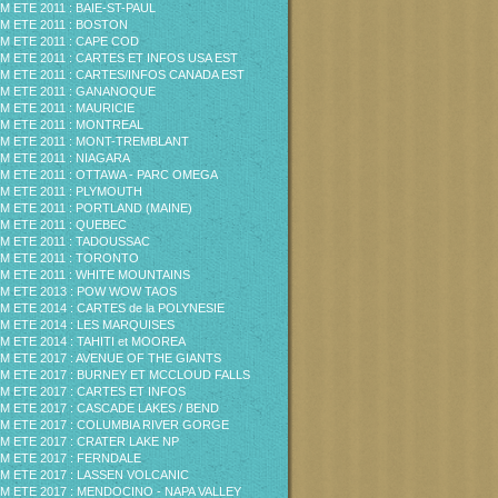
M ETE 2011 : BAIE-ST-PAUL
M ETE 2011 : BOSTON
M ETE 2011 : CAPE COD
M ETE 2011 : CARTES ET INFOS USA EST
M ETE 2011 : CARTES/INFOS CANADA EST
M ETE 2011 : GANANOQUE
M ETE 2011 : MAURICIE
M ETE 2011 : MONTREAL
M ETE 2011 : MONT-TREMBLANT
M ETE 2011 : NIAGARA
M ETE 2011 : OTTAWA - PARC OMEGA
M ETE 2011 : PLYMOUTH
M ETE 2011 : PORTLAND (MAINE)
M ETE 2011 : QUEBEC
M ETE 2011 : TADOUSSAC
M ETE 2011 : TORONTO
M ETE 2011 : WHITE MOUNTAINS
M ETE 2013 : POW WOW TAOS
M ETE 2014 : CARTES de la POLYNESIE
M ETE 2014 : LES MARQUISES
M ETE 2014 : TAHITI et MOOREA
M ETE 2017 : AVENUE OF THE GIANTS
M ETE 2017 : BURNEY ET MCCLOUD FALLS
M ETE 2017 : CARTES ET INFOS
M ETE 2017 : CASCADE LAKES / BEND
M ETE 2017 : COLUMBIA RIVER GORGE
M ETE 2017 : CRATER LAKE NP
M ETE 2017 : FERNDALE
M ETE 2017 : LASSEN VOLCANIC
M ETE 2017 : MENDOCINO - NAPA VALLEY