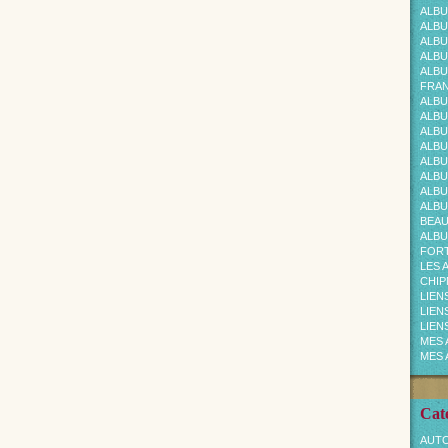
ALBU
ALBU
ALBU
ALBU
ALBU
FRAN
ALBU
ALBU
ALBU
ALBU
ALBU
ALBU
ALBU
ALBU
BEA
ALBU
FOR
LES 
CHI
LIEN
LIEN
LIEN
MES 
MES 
Cat
AUTO