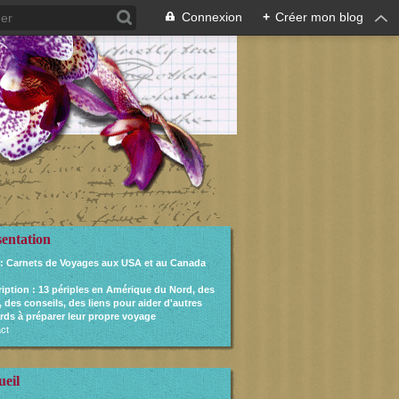
Connexion
+
Créer mon blog
sentation
: Carnets de Voyages aux USA et au Canada
ription
: 13 périples en Amérique du Nord, des
, des conseils, des liens pour aider d'autres
rds à préparer leur propre voyage
ct
ueil