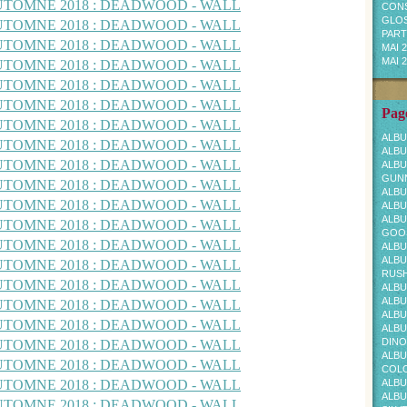
CONS
GLOS
PARTI
MAI 
MAI 
Page
ALBU
ALBU
ALBU
GUNN
ALBU
ALBU
ALBU
GOOS
ALBU
ALBU
RUS
ALBU
ALBU
ALBU
ALBU
DINO
ALBU
COL
ALBU
ALBU