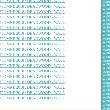
ALBU
ALBU
ALBU
ALBU
ALBU
ALBU
ALBU
ALBU
ALBU
ALBU
ALBU
ALBU
ALBU
ALBU
ALBU
ALBU
ALBU
ALBU
ALBU
ALBU
ALBU
ALBU
ALBU
ALBU
ALBU
ALBU
ALBU
ALBU
ALBU
ALBU