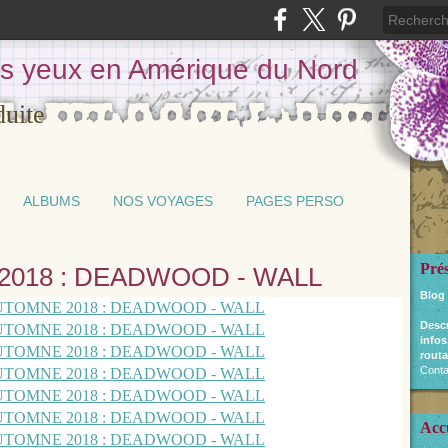
les yeux en Amérique du Nord
ALBUMS
NOS VOYAGES
PAGES PERSO
Pré
018 : DEADWOOD - WALL
Blog
Desc
infos
routa
Conta
Acc