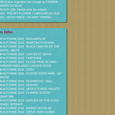
EILS pour organiser son voyage au CANADA
SAIRE DU BLOG
R AUX USA : l'article pour les enfants !
2022 : PROJET FLORIDE / CAROLINE DU SUD
2022 : INCROYABLE ! ON PART DEMAIN !
s Infos
M AUTOMNE 2018 : BADLANDS NP
M AUTOMNE 2018 : BEARTOOTH BYWAY
M AUTOMNE 2018 : BLACK CANYON OF THE
ISON - DELTA
M AUTOMNE 2018 : CARTES ET INFOS
M AUTOMNE 2018 : CHEYENNE
M AUTOMNE 2018 : CLOUD PEAK SKYWAY /
EBERRY BADLANDS / LEGEND ROCK
M AUTOMNE 2018 : CODY
M AUTOMNE 2018 : CUSTER STATE PARK - MT
HMORE
M AUTOMNE 2018 : DEADWOOD - WALL
M AUTOMNE 2018 : DENVER
M AUTOMNE 2018 : DEVILS TOWER /HULETT
M AUTOMNE 2018 : FLAMING GORGE -
SAUR NMt
M AUTOMNE 2018 : GARDEN OF THE GODS -
ORADO SPRINGS
M AUTOMNE 2018 : GRAND TETON NP
M AUTOMNE 2018 : GREAT SAND DUNES -