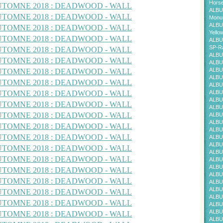
Horse
ALBU
Monum
ALBU
Yello
ALBU
SP-Ra
ALBU
ALBU
ALBU
ALBU
ALBU
ALBU
ALBU
ALBU
ALBU
ALBU
ALBU
ALBU
ALBU
ALBU
ALBU
ALBU
ALBU
ALBU
ALBU
ALBU
ALBU
ALBU
ALBU