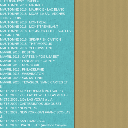
ER THREAD BWY - PUEBLO
M AUTOMNE 2018 : MAURICIE
M AUTOMNE 2018 : MAURICIE - LAC BLANC
M AUTOMNE 2018 : MOAB- LA SAL- ARCHES-
 HORSE POINT
M AUTOMNE 2018 : MONTREAL
M AUTOMNE 2018 : MONT-TREMBLANT
M AUTOMNE 2018 : REGISTER CLIFF - SCOTTS
F - CARHENGE
M AUTOMNE 2018 : SPEARFISH CANYON
M AUTOMNE 2018 : THERMOPOLIS
M AUTOMNE 2018 : YELLOWSTONE
M AVRIL 2015 : BOSTON
M AVRIL 2015 : CARTES/INFOS USA EST
M AVRIL 2015 : LANCASTER COUNTY
M AVRIL 2015 : NEW-YORK
M AVRIL 2015 : PHILADELPHIE
M AVRIL 2015 : WASHINGTON
M AVRIL 2026 : SAN ANTONIO
M AVRIL 2026 : TEXAS/LOUISIANE CARTES ET
S
M ETE 2005 : 1/De PHOENIX à MNT VALLEY
M ETE 2005 : 2 Du LAC POWELL à LAS VEGAS
M ETE 2005 : 3/De LAS VEGAS à L.A.
M ETE 2009 : CARTES/INFOS USA OUEST
M ETE 2009 : NEW-YORK
M ETE 2009 : NEW YORK-SAN FRANCISCO-LAS
AS
M ETE 2009 : SAN FRANCISCO
M ETE 2009 : USA OUEST 1 (Antelope Canyon-