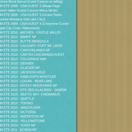
shoe Bend-Survol Grand Canyon et rafting)
M ETE 2009 : USA OUEST 2 (Moab-Page-
ent Valley-Grand Canyon-Mesa Verde)
M ETE 2009 : USA OUEST 3 (Grand Teton-
wstone-Montana-Salt Lake City))
M ETE 2009 : USA OUEST 4 (Cheyenne-Custer
pid City-Cody-Yellowstone)
M ETE 2010 : ARCHES - CASTLE VALLEY
M ETE 2010 : BANFF NP
M ETE 2010 : BUTTE-MISSOULA
M ETE 2010 : CALGARY- FORT MC LEOD
M ETE 2010 : CANYONLANDS NP
M ETE 2010 : CARTES US/CANADA OUEST
M ETE 2010 : COLORADO NMt
M ETE 2010 : DENVER
M ETE 2010 : GLACIER NP
M ETE 2010 : JACKSON HOLE
M ETE 2010 : KAMLOOPS-WHISTLER
M ETE 2010 : LOGAN - BEAR LAKE
M ETE 2010 : ROCKY MOUNTAINS NP
M ETE 2010 : RTE DES GLACIERS - JASPER
M ETE 2010 : SEA TO SKY- CHEMAINUS
M ETE 2010 : SEATTLE
M ETE 2010 : TOFINO
M ETE 2010 : VANCOUVER
M ETE 2010 : VICTORIA
M ETE 2010 : WATERTON NP
M ETE 2010 : YELLOWSTONE
M ETE 2010 : YOHO NP
M ETE 2011 : ACADIA NP