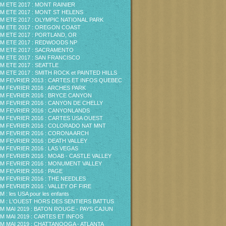
M ETE 2017 : MONT RAINIER
M ETE 2017 : MONT ST HELENS
M ETE 2017 : OLYMPIC NATIONAL PARK
M ETE 2017 : OREGON COAST
M ETE 2017 : PORTLAND, OR
M ETE 2017 : REDWOODS NP
M ETE 2017 : SACRAMENTO
M ETE 2017 : SAN FRANCISCO
M ETE 2017 : SEATTLE
M ETE 2017 : SMITH ROCK et PAINTED HILLS
M FEVRIER 2013 : CARTES ET INFOS QUEBEC
M FEVRIER 2016 : ARCHES PARK
M FEVRIER 2016 : BRYCE CANYON
M FEVRIER 2016 : CANYON DE CHELLY
M FEVRIER 2016 : CANYONLANDS
M FEVRIER 2016 : CARTES USA OUEST
M FEVRIER 2016 : COLORADO NAT MNT
M FEVRIER 2016 : CORONA ARCH
M FEVRIER 2016 : DEATH VALLEY
M FEVRIER 2016 : LAS VEGAS
M FEVRIER 2016 : MOAB - CASTLE VALLEY
M FEVRIER 2016 : MONUMENT VALLEY
M FEVRIER 2016 : PAGE
M FEVRIER 2016 : THE NEEDLES
M FEVRIER 2016 : VALLEY OF FIRE
 : les USA pour les enfants
M : L'OUEST HORS DES SENTIERS BATTUS
M MAI 2019 : BATON ROUGE - PAYS CAJUN
M MAI 2019 : CARTES ET INFOS
M MAI 2019 : CHATTANOOGA - ATLANTA