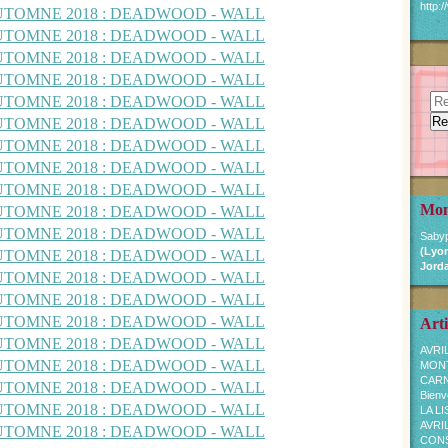
http:
Mon
Sabyp
(Lyon
Jorda
Arti
AVRI
MON
CARN
Bienv
LA L
AVRI
CONSE