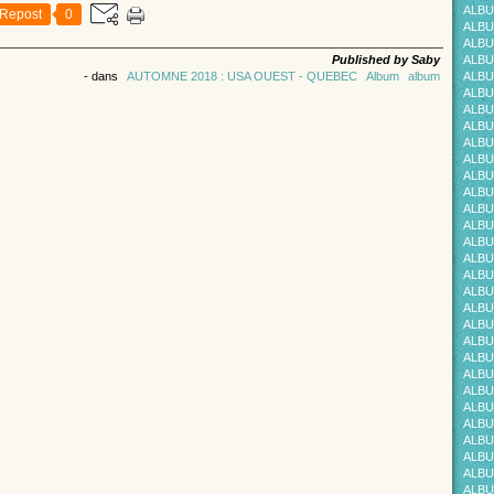
ALBU
Repost
0
ALBU
ALBU
Published by Saby
ALBU
-
dans
AUTOMNE 2018 : USA OUEST - QUEBEC
Album
album
ALBU
ALBU
ALBU
ALBU
ALBU
ALBU
ALBU
ALBU
ALBU
ALBU
ALBU
ALBU
ALBU
ALBU
ALBU
ALBU
ALBU
ALBU
ALBU
ALBU
ALBU
ALBUM
ALBU
ALBU
ALBU
ALBU