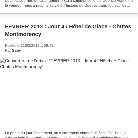
c'était la Journée du Changement ! Ca a commencé fort à l'agence Alamo où
le vendeur nous a raconté sa vie et l'histoire du Québec dans l'objectif de
nous vendre une assistance supplémentaire...
FEVRIER 2013 : Jour 4 / Hôtel de Glace - Chutes
Montmorency
Publié le 21/03/2013 à 09:43
Par
Saby
La photo du jour Finalement, on a carrément changé d'hôtel ! Oui, ben, je
suis en train de prendre du retard... la faute à l'internet capricieux de notre