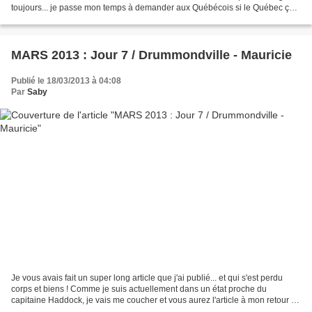
toujours... je passe mon temps à demander aux Québécois si le Québec ça
n'existe qu'en noir et...
MARS 2013 : Jour 7 / Drummondville - Mauricie
Publié le 18/03/2013 à 04:08
Par
Saby
Je vous avais fait un super long article que j'ai publié... et qui s'est perdu
corps et biens ! Comme je suis actuellement dans un état proche du
capitaine Haddock, je vais me coucher et vous aurez l'article à mon retour en
France ! ça me glutenne grave...