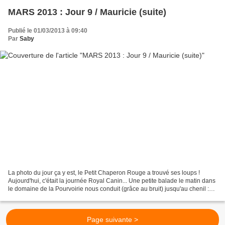
MARS 2013 : Jour 9 / Mauricie (suite)
Publié le 01/03/2013 à 09:40
Par
Saby
La photo du jour ça y est, le Petit Chaperon Rouge a trouvé ses loups !
Aujourd'hui, c'était la journée Royal Canin... Une petite balade le matin dans
le domaine de la Pourvoirie nous conduit (grâce au bruit) jusqu'au chenil :
certains chiens partent...
Page suivante >