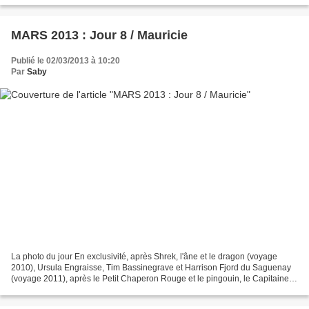
MARS 2013 : Jour 8 / Mauricie
Publié le 02/03/2013 à 10:20
Par
Saby
La photo du jour En exclusivité, après Shrek, l'âne et le dragon (voyage
2010), Ursula Engraisse, Tim Bassinegrave et Harrison Fjord du Saguenay
(voyage 2011), après le Petit Chaperon Rouge et le pingouin, le Capitaine
Haddock, le professeur Tournesol...