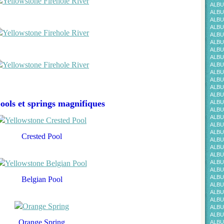
ALBU
ALBU
ALBU
ALBU
ALBU
ALBU
ALBU
ALBU
ALBU
ALBU
ALBU
ALBU
ALBU
ools et springs magnifiques
ALBU
ALBU
ALBU
ALBU
ALBU
Crested Pool
ALBU
ALBU
ALBU
ALBU
ALBU
ALBU
Belgian Pool
ALBU
ALBUM
ALBU
ALBU
ALBU
Orange Spring
ALBU