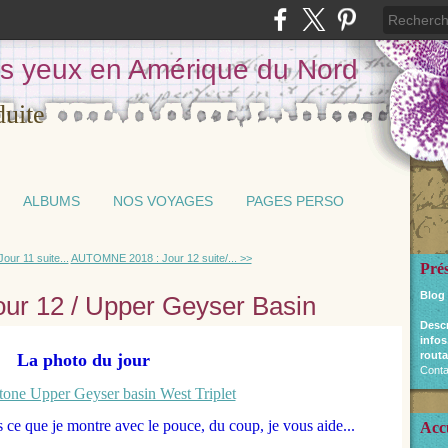
les yeux en Amérique du Nord
ALBUMS
NOS VOYAGES
PAGES PERSO
ur 11 suite...
AUTOMNE 2018 : Jour 12 suite/... >>
Pré
Blog
r 12 / Upper Geyser Basin
Desc
infos
routa
La photo du jour
Conta
ce que je montre avec le pouce, du coup, je vous aide...
Acc