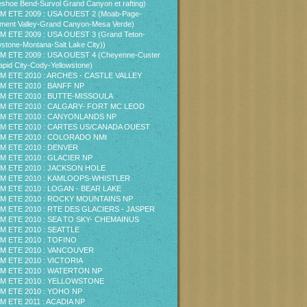
shoe Bend-Survol Grand Canyon et rafting)
M ETE 2009 : USA OUEST 2 (Moab-Page-
ent Valley-Grand Canyon-Mesa Verde)
M ETE 2009 : USA OUEST 3 (Grand Teton-
wstone-Montana-Salt Lake City))
M ETE 2009 : USA OUEST 4 (Cheyenne-Custer
pid City-Cody-Yellowstone)
M ETE 2010 : ARCHES - CASTLE VALLEY
M ETE 2010 : BANFF NP
M ETE 2010 : BUTTE-MISSOULA
M ETE 2010 : CALGARY- FORT MC LEOD
M ETE 2010 : CANYONLANDS NP
M ETE 2010 : CARTES US/CANADA OUEST
M ETE 2010 : COLORADO NMt
M ETE 2010 : DENVER
M ETE 2010 : GLACIER NP
M ETE 2010 : JACKSON HOLE
M ETE 2010 : KAMLOOPS-WHISTLER
M ETE 2010 : LOGAN - BEAR LAKE
M ETE 2010 : ROCKY MOUNTAINS NP
M ETE 2010 : RTE DES GLACIERS - JASPER
M ETE 2010 : SEA TO SKY- CHEMAINUS
M ETE 2010 : SEATTLE
M ETE 2010 : TOFINO
M ETE 2010 : VANCOUVER
M ETE 2010 : VICTORIA
M ETE 2010 : WATERTON NP
M ETE 2010 : YELLOWSTONE
M ETE 2010 : YOHO NP
M ETE 2011 : ACADIA NP