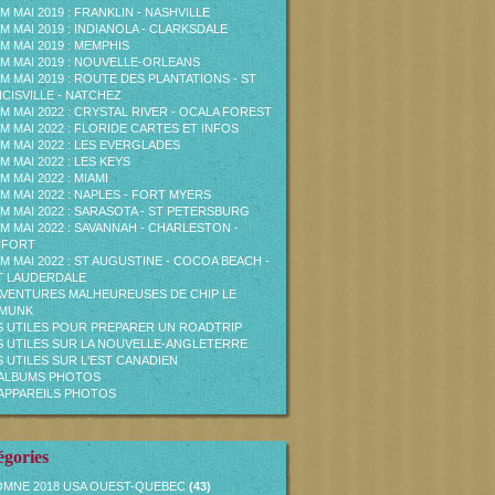
M MAI 2019 : FRANKLIN - NASHVILLE
M MAI 2019 : INDIANOLA - CLARKSDALE
M MAI 2019 : MEMPHIS
M MAI 2019 : NOUVELLE-ORLEANS
M MAI 2019 : ROUTE DES PLANTATIONS - ST
CISVILLE - NATCHEZ
M MAI 2022 : CRYSTAL RIVER - OCALA FOREST
M MAI 2022 : FLORIDE CARTES ET INFOS
M MAI 2022 : LES EVERGLADES
M MAI 2022 : LES KEYS
M MAI 2022 : MIAMI
M MAI 2022 : NAPLES - FORT MYERS
M MAI 2022 : SARASOTA - ST PETERSBURG
M MAI 2022 : SAVANNAH - CHARLESTON -
UFORT
M MAI 2022 : ST AUGUSTINE - COCOA BEACH -
T LAUDERDALE
AVENTURES MALHEUREUSES DE CHIP LE
PMUNK
S UTILES POUR PREPARER UN ROADTRIP
S UTILES SUR LA NOUVELLE-ANGLETERRE
S UTILES SUR L'EST CANADIEN
ALBUMS PHOTOS
APPAREILS PHOTOS
égories
MNE 2018 USA OUEST-QUEBEC
(43)