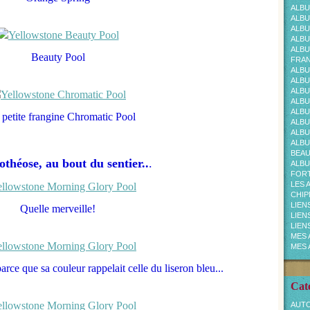
ALBU
ALBU
ALBU
ALBU
ALBU
Beauty Pool
FRAN
ALBU
ALBU
ALBU
ALBU
ALBU
a petite frangine Chromatic Pool
ALBU
ALBU
ALBU
BEA
othéose, au bout du sentier..
.
ALBU
FOR
LES 
CHI
LIEN
Quelle merveille!
LIEN
LIEN
MES 
MES 
rce que sa couleur rappelait celle du liseron bleu...
Cat
AUTO