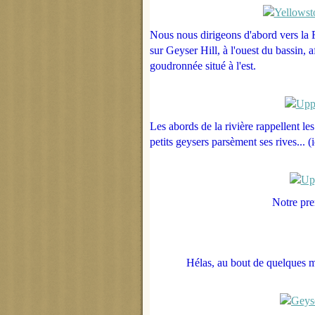
Nous nous dirigeons d'abord vers la F
sur Geyser Hill, à l'ouest du bassin, af
goudronnée situé à l'est.
Les abords de la rivière rappellent le
petits geysers parsèment ses rives
... 
Notre pre
Hélas, au bout de quelques m