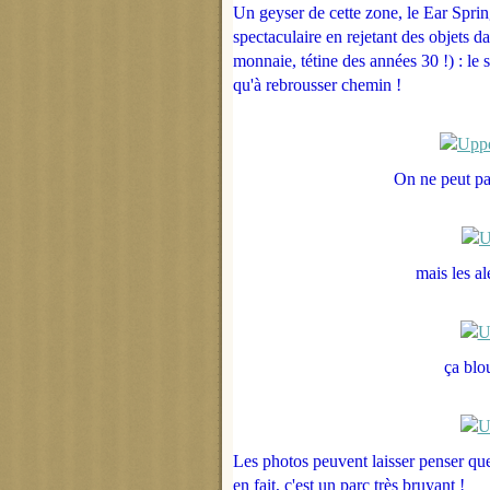
Un geyser de cette zone, le Ear Sprin
spectaculaire en rejetant des objets d
monnaie, tétine des années 30 !) : le s
qu'à rebrousser chemin !
On ne peut pa
mais les al
ça blo
Les photos peuvent laisser penser qu
en fait, c'est un parc très bruyant !