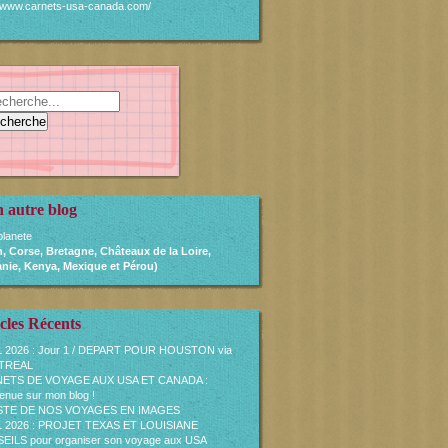
//www.carnets-usa-canada.com/
 autre blog
lanete
, Corse, Bretagne, Châteaux de la Loire,
nie, Kenya, Mexique et Pérou)
cles Récents
L 2026 : Jour 1 / DEPART POUR HOUSTON via
TREAL
ETS DE VOYAGE AUX USA ET CANADA :
enue sur mon blog !
ISTE DE NOS VOYAGES EN IMAGES
L 2026 : PROJET TEXAS ET LOUISIANE
ILS pour organiser son voyage aux USA