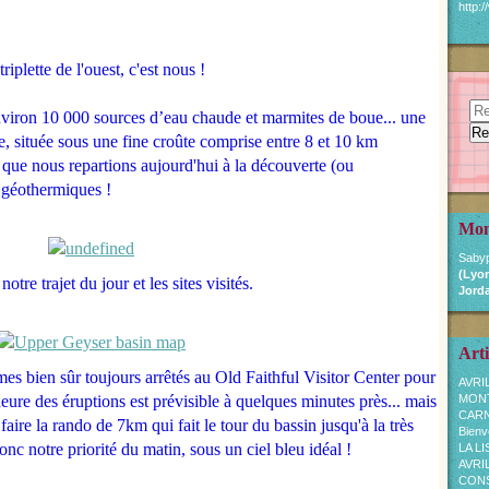
http:
triplette de l'ouest, c'est nous !
nviron 10 000 sources d’eau chaude et marmites de boue... une
 située sous une fine croûte comprise entre 8 et 10 km
 que nous repartions aujourd'hui à la découverte (ou
s géothermiques !
Mon
Sabyp
(Lyon
otre trajet du jour et les sites visités.
Jorda
Arti
s bien sûr toujours arrêtés au Old Faithful Visitor Center pour
AVRI
'heure des éruptions est prévisible à quelques minutes près... mais
MON
CARN
aire la rando de 7km qui fait le tour du bassin jusqu'à la très
Bienv
nc notre priorité du matin, sous un ciel bleu idéal !
LA L
AVRI
CONSE