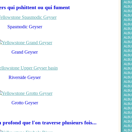
ALBU
ers qui pshittent ou qui fument
ALBU
ALBU
ALBU
ALBU
ALBU
Spasmodic Geyser
ALBU
ALBU
ALBU
ALBU
ALBU
ALBU
Grand Geyser
ALBU
ALBU
ALBU
ALBU
ALBU
Riverside Geyser
ALBU
ALBU
ALBU
ALBU
ALBU
ALBU
Grotto Geyser
ALBU
ALBU
ALBU
ALBU
 profond que l'on traverse plusieurs fois...
ALBU
ALBU
ALBU