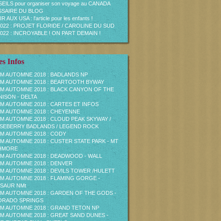
EILS pour organiser son voyage au CANADA
SAIRE DU BLOG
R AUX USA : l'article pour les enfants !
2022 : PROJET FLORIDE / CAROLINE DU SUD
2022 : INCROYABLE ! ON PART DEMAIN !
s Infos
M AUTOMNE 2018 : BADLANDS NP
M AUTOMNE 2018 : BEARTOOTH BYWAY
M AUTOMNE 2018 : BLACK CANYON OF THE
ISON - DELTA
M AUTOMNE 2018 : CARTES ET INFOS
M AUTOMNE 2018 : CHEYENNE
M AUTOMNE 2018 : CLOUD PEAK SKYWAY /
EBERRY BADLANDS / LEGEND ROCK
M AUTOMNE 2018 : CODY
M AUTOMNE 2018 : CUSTER STATE PARK - MT
HMORE
M AUTOMNE 2018 : DEADWOOD - WALL
M AUTOMNE 2018 : DENVER
M AUTOMNE 2018 : DEVILS TOWER /HULETT
M AUTOMNE 2018 : FLAMING GORGE -
SAUR NMt
M AUTOMNE 2018 : GARDEN OF THE GODS -
ORADO SPRINGS
M AUTOMNE 2018 : GRAND TETON NP
M AUTOMNE 2018 : GREAT SAND DUNES -