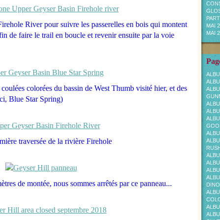
CONS
GLOS
PARTI
irehole River pour suivre les passerelles en bois qui montent
MAI 
MAI 
in de faire le trail en boucle et revenir ensuite par la voie
Page
ALBU
ALBU
s coulées colorées du bassin de West Thumb visité hier, et des
ALBU
GUNN
(ici, Blue Star Spring)
ALBU
ALBU
ALBU
GOOS
ALBU
mière traversée de la rivière Firehole
ALBU
RUS
ALBU
ALBU
ALBU
ALBU
ètres de montée, nous sommes arrêtés par ce panneau...
DINO
ALBU
COL
ALBU
ALBU