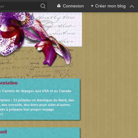
Connexion
+
Créer mon blog
sentation
: Carnets de Voyages aux USA et au Canada
ription
: 13 périples en Amérique du Nord, des
, des conseils, des liens pour aider d'autres
rds à préparer leur propre voyage
ct
ueil