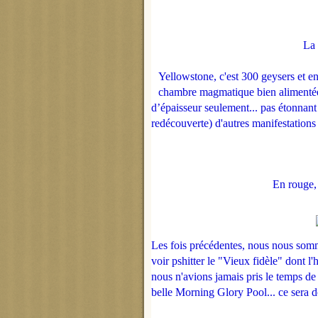
La 
Yellowstone, c'est 300 geysers et e
chambre magmatique bien alimentée,
d’épaisseur seulement... pas étonnant
redécouverte) d'autres manifestation
En rouge, n
Les fois précédentes, nous nous somme
voir pshitter le "Vieux fidèle" dont l
nous n'avions jamais pris le temps de f
belle Morning Glory Pool... ce sera do