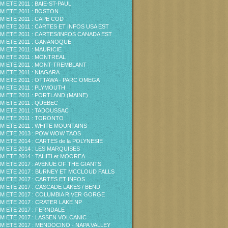
M ETE 2011 : BAIE-ST-PAUL
M ETE 2011 : BOSTON
M ETE 2011 : CAPE COD
M ETE 2011 : CARTES ET INFOS USA EST
M ETE 2011 : CARTES/INFOS CANADA EST
M ETE 2011 : GANANOQUE
M ETE 2011 : MAURICIE
M ETE 2011 : MONTREAL
M ETE 2011 : MONT-TREMBLANT
M ETE 2011 : NIAGARA
M ETE 2011 : OTTAWA - PARC OMEGA
M ETE 2011 : PLYMOUTH
M ETE 2011 : PORTLAND (MAINE)
M ETE 2011 : QUEBEC
M ETE 2011 : TADOUSSAC
M ETE 2011 : TORONTO
M ETE 2011 : WHITE MOUNTAINS
M ETE 2013 : POW WOW TAOS
M ETE 2014 : CARTES de la POLYNESIE
M ETE 2014 : LES MARQUISES
M ETE 2014 : TAHITI et MOOREA
M ETE 2017 : AVENUE OF THE GIANTS
M ETE 2017 : BURNEY ET MCCLOUD FALLS
M ETE 2017 : CARTES ET INFOS
M ETE 2017 : CASCADE LAKES / BEND
M ETE 2017 : COLUMBIA RIVER GORGE
M ETE 2017 : CRATER LAKE NP
M ETE 2017 : FERNDALE
M ETE 2017 : LASSEN VOLCANIC
M ETE 2017 : MENDOCINO - NAPA VALLEY