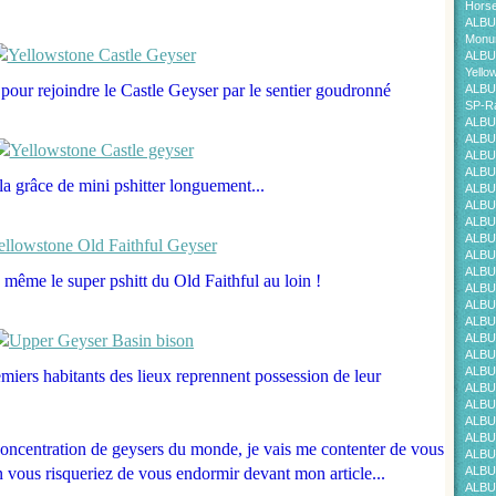
Horse
ALBU
Monum
ALBU
Yello
pour rejoindre le Castle Geyser par le sentier goudronné
ALBU
SP-Ra
ALBU
ALBU
ALBU
ALBU
 la grâce de mini pshitter longuement...
ALBU
ALBU
ALBU
ALBU
ALBU
ALBU
même le super pshitt du Old Faithful au loin !
ALBU
ALBU
ALBU
ALBU
ALBU
ALBU
emiers habitants des lieux reprennent possession de leur
ALBU
ALBU
ALBU
ALBU
oncentration de geysers du monde, je vais me contenter de vous
ALBU
n vous risqueriez de vous endormir devant mon article...
ALBU
ALBU