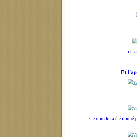
et s
Et l'ap
Ce nom lui a été donné pa