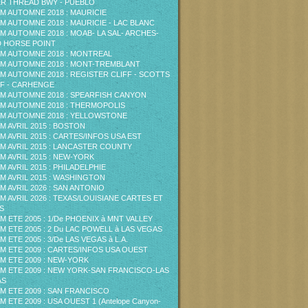
ER THREAD BWY - PUEBLO
M AUTOMNE 2018 : MAURICIE
M AUTOMNE 2018 : MAURICIE - LAC BLANC
M AUTOMNE 2018 : MOAB- LA SAL- ARCHES-
 HORSE POINT
M AUTOMNE 2018 : MONTREAL
M AUTOMNE 2018 : MONT-TREMBLANT
M AUTOMNE 2018 : REGISTER CLIFF - SCOTTS
F - CARHENGE
M AUTOMNE 2018 : SPEARFISH CANYON
M AUTOMNE 2018 : THERMOPOLIS
M AUTOMNE 2018 : YELLOWSTONE
M AVRIL 2015 : BOSTON
M AVRIL 2015 : CARTES/INFOS USA EST
M AVRIL 2015 : LANCASTER COUNTY
M AVRIL 2015 : NEW-YORK
M AVRIL 2015 : PHILADELPHIE
M AVRIL 2015 : WASHINGTON
M AVRIL 2026 : SAN ANTONIO
M AVRIL 2026 : TEXAS/LOUISIANE CARTES ET
S
M ETE 2005 : 1/De PHOENIX à MNT VALLEY
M ETE 2005 : 2 Du LAC POWELL à LAS VEGAS
M ETE 2005 : 3/De LAS VEGAS à L.A.
M ETE 2009 : CARTES/INFOS USA OUEST
M ETE 2009 : NEW-YORK
M ETE 2009 : NEW YORK-SAN FRANCISCO-LAS
AS
M ETE 2009 : SAN FRANCISCO
M ETE 2009 : USA OUEST 1 (Antelope Canyon-