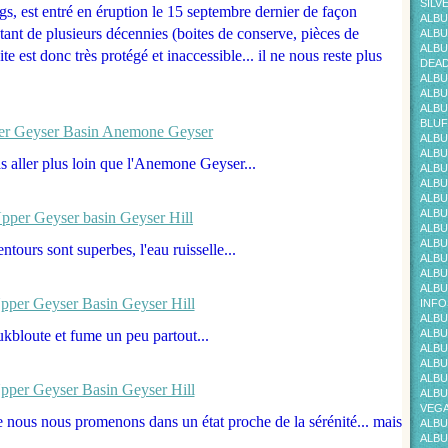
SILV
gs, est entré en éruption le 15 septembre dernier de façon
ALBU
atant de plusieurs décennies (boites de conserve, pièces de
ALBU
ALBU
ite est donc très protégé et inaccessible... il ne nous reste plus
DEAD
ALBU
ALBU
ALBU
BLUF
ALBU
ALBU
s aller plus loin que l'Anemone Geyser...
ALBU
ALBU
ALBU
ALBU
ALBU
ALBU
entours sont superbes, l'eau ruisselle...
ALBU
ALBU
ALBU
INFO
ALBU
ukbloute et fume un peu partout...
ALBU
ALBU
ALBU
ALBU
ALBU
VEG
e nous nous promenons dans un état proche de la sérénité... mais
ALBU
ALBU