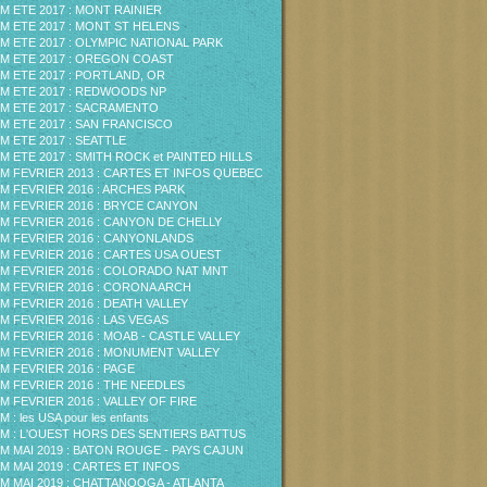
M ETE 2017 : MONT RAINIER
M ETE 2017 : MONT ST HELENS
M ETE 2017 : OLYMPIC NATIONAL PARK
M ETE 2017 : OREGON COAST
M ETE 2017 : PORTLAND, OR
M ETE 2017 : REDWOODS NP
M ETE 2017 : SACRAMENTO
M ETE 2017 : SAN FRANCISCO
M ETE 2017 : SEATTLE
M ETE 2017 : SMITH ROCK et PAINTED HILLS
M FEVRIER 2013 : CARTES ET INFOS QUEBEC
M FEVRIER 2016 : ARCHES PARK
M FEVRIER 2016 : BRYCE CANYON
M FEVRIER 2016 : CANYON DE CHELLY
M FEVRIER 2016 : CANYONLANDS
M FEVRIER 2016 : CARTES USA OUEST
M FEVRIER 2016 : COLORADO NAT MNT
M FEVRIER 2016 : CORONA ARCH
M FEVRIER 2016 : DEATH VALLEY
M FEVRIER 2016 : LAS VEGAS
M FEVRIER 2016 : MOAB - CASTLE VALLEY
M FEVRIER 2016 : MONUMENT VALLEY
M FEVRIER 2016 : PAGE
M FEVRIER 2016 : THE NEEDLES
M FEVRIER 2016 : VALLEY OF FIRE
 : les USA pour les enfants
M : L'OUEST HORS DES SENTIERS BATTUS
M MAI 2019 : BATON ROUGE - PAYS CAJUN
M MAI 2019 : CARTES ET INFOS
M MAI 2019 : CHATTANOOGA - ATLANTA