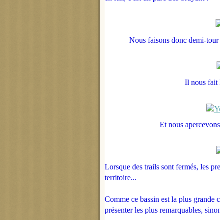
Nous faisons donc demi-tour 
Il nous fait
Et nous apercevons 
Lorsque des trails sont fermés, les pr
territoire...
Comme ce bassin est la plus grande c
présenter les plus remarquables, sino