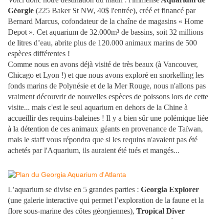
Géorgie
(
225 Baker St NW,
40$ l'entrée), créé et financé par
Bernard Marcus, cofondateur de la chaîne de magasins « Home
Depot »
Cet aquarium de 32.000m³ de bassins, soit 32 millions
.
de litres d’eau, abrite plus de 120.000 animaux marins de 500
espèces différentes !
Comme nous en avons déjà visité de très beaux (à Vancouver,
Chicago et Lyon !) et que nous avons exploré en snorkelling les
fonds marins de Polynésie et de la Mer Rouge, nous n'allons pas
vraiment découvrir de nouvelles espèces de poissons lors de cette
visite... mais c'est le seul aquarium en dehors de la Chine à
accueillir des requins-baleines ! Il y a bien sûr une polémique liée
à la détention de ces animaux géants en provenance de Taïwan,
mais le staff vous répondra que
si les requins n'avaient pas été
achetés par l'Aquarium, ils auraient été tués et mangés...
L’aquarium se divise en 5 grandes parties :
Georgia Explorer
(une galerie interactive qui permet l’exploration de la faune et la
flore sous-marine des côtes géorgiennes),
Tropical Diver