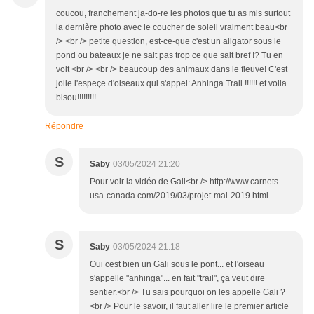
coucou, franchement ja-do-re les photos que tu as mis surtout
la dernière photo avec le coucher de soleil vraiment beau<br
/> <br /> petite question, est-ce-que c'est un aligator sous le
pond ou bateaux je ne sait pas trop ce que sait bref !? Tu en
voit <br /> <br /> beaucoup des animaux dans le fleuve! C'est
jolie l'espeçe d'oiseaux qui s'appel: Anhinga Trail !!!!!! et voila
bisou!!!!!!!!!
Répondre
S
Saby
03/05/2024 21:20
Pour voir la vidéo de Gali<br /> http://www.carnets-
usa-canada.com/2019/03/projet-mai-2019.html
S
Saby
03/05/2024 21:18
Oui cest bien un Gali sous le pont... et l'oiseau
s'appelle "anhinga"... en fait "trail", ça veut dire
sentier.<br /> Tu sais pourquoi on les appelle Gali ?
<br /> Pour le savoir, il faut aller lire le premier article