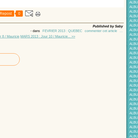
ALBU
ALBU
ALBU
Repost
0
ALBU
ALBU
ALBU
Published by Saby
ALBU
-
dans
FEVRIER 2013 : QUEBEC
commenter cet article
…
ALBU
 8 / Mauricie
MARS 2013 : Jour 10 / Mauricie... >>
ALBU
ALBU
ALBU
ALBU
ALBU
ALBU
ALBU
ALBU
ALBU
ALBU
ALBU
ALBU
ALBU
ALBU
ALBU
ALBU
ALBU
ALBU
ALBU
ALBU
ALBU
ALBU