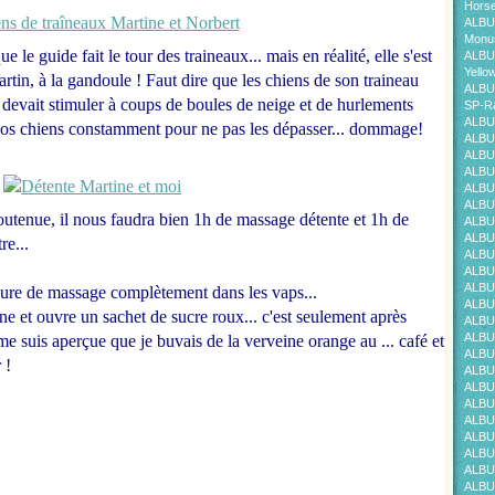
Horse
ALBU
Monum
 le guide fait le tour des traineaux... mais en réalité, elle s'est
ALBU
Yello
artin, à la gandoule ! Faut dire que les chiens de son traineau
ALBU
e devait stimuler à coups de boules de neige et de hurlements
SP-Ra
ALBU
r nos chiens constamment pour ne pas les dépasser... dommage!
ALBU
ALBU
ALBU
ALBU
ALBU
outenue, il nous faudra bien 1h de massage détente et 1h de
ALBU
ALBU
re...
ALBU
ALBU
ALBU
eure de massage complètement dans les vaps...
ALBU
ne et ouvre un sachet de sucre roux... c'est seulement après
ALBU
ALBU
me suis aperçue que je buvais de la verveine orange au ... café et
ALBU
 !
ALBU
ALBU
ALBU
ALBU
ALBU
ALBU
ALBU
ALBU