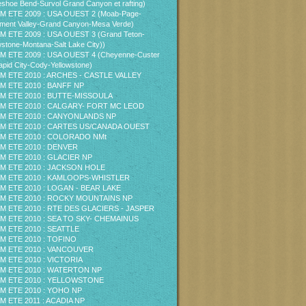
shoe Bend-Survol Grand Canyon et rafting)
M ETE 2009 : USA OUEST 2 (Moab-Page-
ent Valley-Grand Canyon-Mesa Verde)
M ETE 2009 : USA OUEST 3 (Grand Teton-
wstone-Montana-Salt Lake City))
M ETE 2009 : USA OUEST 4 (Cheyenne-Custer
pid City-Cody-Yellowstone)
M ETE 2010 : ARCHES - CASTLE VALLEY
M ETE 2010 : BANFF NP
M ETE 2010 : BUTTE-MISSOULA
M ETE 2010 : CALGARY- FORT MC LEOD
M ETE 2010 : CANYONLANDS NP
M ETE 2010 : CARTES US/CANADA OUEST
M ETE 2010 : COLORADO NMt
M ETE 2010 : DENVER
M ETE 2010 : GLACIER NP
M ETE 2010 : JACKSON HOLE
M ETE 2010 : KAMLOOPS-WHISTLER
M ETE 2010 : LOGAN - BEAR LAKE
M ETE 2010 : ROCKY MOUNTAINS NP
M ETE 2010 : RTE DES GLACIERS - JASPER
M ETE 2010 : SEA TO SKY- CHEMAINUS
M ETE 2010 : SEATTLE
M ETE 2010 : TOFINO
M ETE 2010 : VANCOUVER
M ETE 2010 : VICTORIA
M ETE 2010 : WATERTON NP
M ETE 2010 : YELLOWSTONE
M ETE 2010 : YOHO NP
M ETE 2011 : ACADIA NP