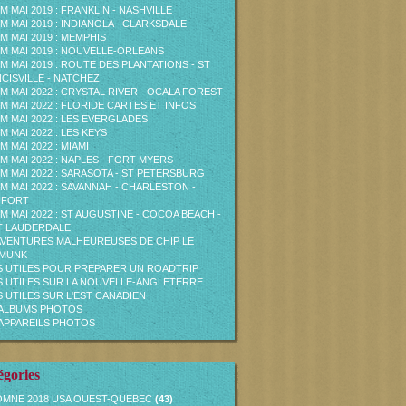
M MAI 2019 : FRANKLIN - NASHVILLE
M MAI 2019 : INDIANOLA - CLARKSDALE
M MAI 2019 : MEMPHIS
M MAI 2019 : NOUVELLE-ORLEANS
M MAI 2019 : ROUTE DES PLANTATIONS - ST
CISVILLE - NATCHEZ
M MAI 2022 : CRYSTAL RIVER - OCALA FOREST
M MAI 2022 : FLORIDE CARTES ET INFOS
M MAI 2022 : LES EVERGLADES
M MAI 2022 : LES KEYS
M MAI 2022 : MIAMI
M MAI 2022 : NAPLES - FORT MYERS
M MAI 2022 : SARASOTA - ST PETERSBURG
M MAI 2022 : SAVANNAH - CHARLESTON -
UFORT
M MAI 2022 : ST AUGUSTINE - COCOA BEACH -
T LAUDERDALE
AVENTURES MALHEUREUSES DE CHIP LE
PMUNK
S UTILES POUR PREPARER UN ROADTRIP
S UTILES SUR LA NOUVELLE-ANGLETERRE
S UTILES SUR L'EST CANADIEN
ALBUMS PHOTOS
APPAREILS PHOTOS
égories
MNE 2018 USA OUEST-QUEBEC
(43)