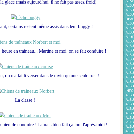
SILV
a glace (mais aujourd'hui, il ne fait pas assez froid)
ALBU
ALBU
ALBU
DEAD
ALBU
igant, certains restent même assis dans leur buggy !
ALBU
ALBU
BLUF
ALBU
ALBU
1 heure en traîneau... Martine et moi, on se fait conduire !
ALBU
ALBU
ALBU
ALBU
ALBU
ALBU
r, on n'a failli verser dans le ravin qu'une seule fois !
ALBU
ALBU
ALBU
INFO
ALBU
La classe !
ALBU
ALBU
ALBU
ALBU
ALBU
VEG
bien de conduire ! J'aurais bien fait ça tout l'après-midi !
ALBU
ALBU