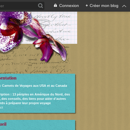
Connexion
+
Créer mon blog
sentation
: Carnets de Voyages aux USA et au Canada
ription
: 13 périples en Amérique du Nord, des
, des conseils, des liens pour aider d'autres
rds à préparer leur propre voyage
ct
ueil