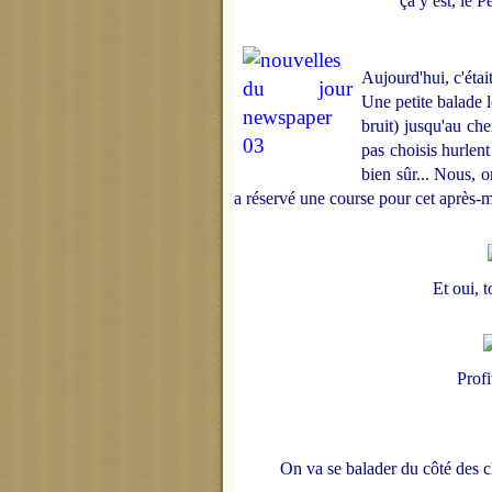
ça y est, le 
Aujourd'hui, c'étai
Une petite balade 
bruit) jusqu'au che
pas choisis hurlen
bien sûr... Nous, 
a réservé une course pour cet après-m
Et oui, t
Profi
On va se balader du côté des ch