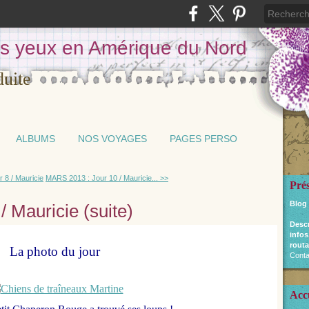
les yeux en Amérique du Nord
ALBUMS
NOS VOYAGES
PAGES PERSO
 8 / Mauricie
MARS 2013 : Jour 10 / Mauricie... >>
Pré
Blog
 Mauricie (suite)
Desc
infos
routa
La photo du jour
Conta
Acc