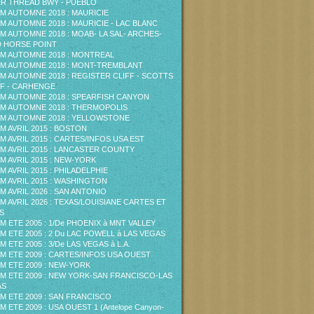
ER THREAD BWY - PUEBLO
M AUTOMNE 2018 : MAURICIE
M AUTOMNE 2018 : MAURICIE - LAC BLANC
M AUTOMNE 2018 : MOAB- LA SAL- ARCHES-
 HORSE POINT
M AUTOMNE 2018 : MONTREAL
M AUTOMNE 2018 : MONT-TREMBLANT
M AUTOMNE 2018 : REGISTER CLIFF - SCOTTS
F - CARHENGE
M AUTOMNE 2018 : SPEARFISH CANYON
M AUTOMNE 2018 : THERMOPOLIS
M AUTOMNE 2018 : YELLOWSTONE
M AVRIL 2015 : BOSTON
M AVRIL 2015 : CARTES/INFOS USA EST
M AVRIL 2015 : LANCASTER COUNTY
M AVRIL 2015 : NEW-YORK
M AVRIL 2015 : PHILADELPHIE
M AVRIL 2015 : WASHINGTON
M AVRIL 2026 : SAN ANTONIO
M AVRIL 2026 : TEXAS/LOUISIANE CARTES ET
S
M ETE 2005 : 1/De PHOENIX à MNT VALLEY
M ETE 2005 : 2 Du LAC POWELL à LAS VEGAS
M ETE 2005 : 3/De LAS VEGAS à L.A.
M ETE 2009 : CARTES/INFOS USA OUEST
M ETE 2009 : NEW-YORK
M ETE 2009 : NEW YORK-SAN FRANCISCO-LAS
AS
M ETE 2009 : SAN FRANCISCO
M ETE 2009 : USA OUEST 1 (Antelope Canyon-