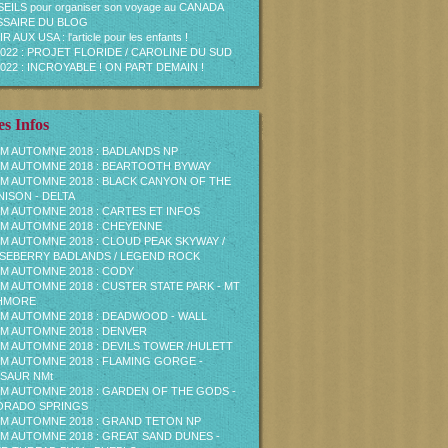
EILS pour organiser son voyage au CANADA
SAIRE DU BLOG
R AUX USA : l'article pour les enfants !
2022 : PROJET FLORIDE / CAROLINE DU SUD
2022 : INCROYABLE ! ON PART DEMAIN !
s Infos
M AUTOMNE 2018 : BADLANDS NP
M AUTOMNE 2018 : BEARTOOTH BYWAY
M AUTOMNE 2018 : BLACK CANYON OF THE
ISON - DELTA
M AUTOMNE 2018 : CARTES ET INFOS
M AUTOMNE 2018 : CHEYENNE
M AUTOMNE 2018 : CLOUD PEAK SKYWAY /
EBERRY BADLANDS / LEGEND ROCK
M AUTOMNE 2018 : CODY
M AUTOMNE 2018 : CUSTER STATE PARK - MT
HMORE
M AUTOMNE 2018 : DEADWOOD - WALL
M AUTOMNE 2018 : DENVER
M AUTOMNE 2018 : DEVILS TOWER /HULETT
M AUTOMNE 2018 : FLAMING GORGE -
SAUR NMt
M AUTOMNE 2018 : GARDEN OF THE GODS -
ORADO SPRINGS
M AUTOMNE 2018 : GRAND TETON NP
M AUTOMNE 2018 : GREAT SAND DUNES -