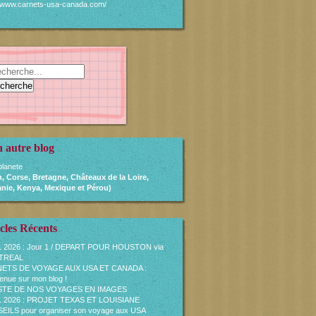
//www.carnets-usa-canada.com/
 autre blog
lanete
, Corse, Bretagne, Châteaux de la Loire,
nie, Kenya, Mexique et Pérou)
cles Récents
L 2026 : Jour 1 / DEPART POUR HOUSTON via
TREAL
ETS DE VOYAGE AUX USA ET CANADA :
enue sur mon blog !
ISTE DE NOS VOYAGES EN IMAGES
L 2026 : PROJET TEXAS ET LOUISIANE
ILS pour organiser son voyage aux USA