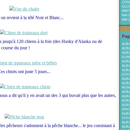
CONS
GLOS
PARTI
MAI 
 on revient à la télé Noir et Blanc...
MAI 
Page
 a jusqu'à 120 chiens à la fois (des Husky d'Alaska ou de
ALBU
 course du jour !
ALBU
ALBU
GUNN
ALBU
ALBU
ALBU
es chiots ont juste 5 jours...
GOOS
ALBU
ALBU
RUS
ALBU
nous a dit qu'il y en avait un des 3 qui buvait plus que les autres,
ALBU
ALBU
ALBU
DINO
ALBU
COL
ALBU
les pêcheurs s'adonnent à la pêche blanche... le jeu consistant à
ALBU