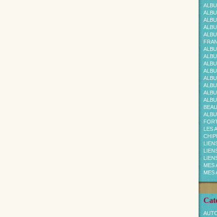
ALBU
ALBU
ALBU
ALBU
ALBU
FRAN
ALBU
ALBU
ALBU
ALBU
ALBU
ALBU
ALBU
ALBU
BEA
ALBU
FOR
LES 
CHI
LIEN
LIEN
LIEN
MES 
MES 
Cat
AUTO