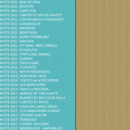
M ETE 2011 : BAIE-ST-PAUL
M ETE 2011 : BOSTON
M ETE 2011 : CAPE COD
M ETE 2011 : CARTES ET INFOS USA EST
M ETE 2011 : CARTES/INFOS CANADA EST
M ETE 2011 : GANANOQUE
M ETE 2011 : MAURICIE
M ETE 2011 : MONTREAL
M ETE 2011 : MONT-TREMBLANT
M ETE 2011 : NIAGARA
M ETE 2011 : OTTAWA - PARC OMEGA
M ETE 2011 : PLYMOUTH
M ETE 2011 : PORTLAND (MAINE)
M ETE 2011 : QUEBEC
M ETE 2011 : TADOUSSAC
M ETE 2011 : TORONTO
M ETE 2011 : WHITE MOUNTAINS
M ETE 2013 : POW WOW TAOS
M ETE 2014 : CARTES de la POLYNESIE
M ETE 2014 : LES MARQUISES
M ETE 2014 : TAHITI et MOOREA
M ETE 2017 : AVENUE OF THE GIANTS
M ETE 2017 : BURNEY ET MCCLOUD FALLS
M ETE 2017 : CARTES ET INFOS
M ETE 2017 : CASCADE LAKES / BEND
M ETE 2017 : COLUMBIA RIVER GORGE
M ETE 2017 : CRATER LAKE NP
M ETE 2017 : FERNDALE
M ETE 2017 : LASSEN VOLCANIC
M ETE 2017 : MENDOCINO - NAPA VALLEY