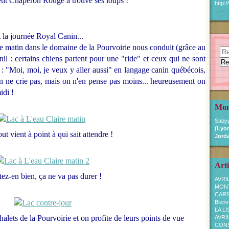
Petit Chaperon Rouge a trouvé ses loups !
http:
t la journée Royal Canin...
le matin dans le domaine de la Pourvoirie nous conduit (grâce au
nil : certains chiens partent pour une "ride" et ceux qui ne sont
t : "Moi, moi, je veux y aller aussi" en langage canin québécois,
on ne crie pas, mais on n'en pense pas moins... heureusement on
idi !
Mon
Sabyp
(Lyon
out vient à point à qui sait attendre !
Jorda
Arti
tez-en bien, ça ne va pas durer !
AVRI
MON
CARN
Bienv
LA L
alets de la Pourvoirie et on profite de leurs points de vue
AVRI
CONSE