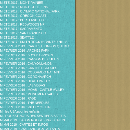
M ETE 2017 : MONT RAINIER
M ETE 2017 : MONT ST HELENS
M ETE 2017 : OLYMPIC NATIONAL PARK
M ETE 2017 : OREGON COAST
M ETE 2017 : PORTLAND, OR
M ETE 2017 : REDWOODS NP
M ETE 2017 : SACRAMENTO
M ETE 2017 : SAN FRANCISCO
M ETE 2017 : SEATTLE
M ETE 2017 : SMITH ROCK et PAINTED HILLS
M FEVRIER 2013 : CARTES ET INFOS QUEBEC
M FEVRIER 2016 : ARCHES PARK
M FEVRIER 2016 : BRYCE CANYON
M FEVRIER 2016 : CANYON DE CHELLY
M FEVRIER 2016 : CANYONLANDS
M FEVRIER 2016 : CARTES USA OUEST
M FEVRIER 2016 : COLORADO NAT MNT
M FEVRIER 2016 : CORONA ARCH
M FEVRIER 2016 : DEATH VALLEY
M FEVRIER 2016 : LAS VEGAS
M FEVRIER 2016 : MOAB - CASTLE VALLEY
M FEVRIER 2016 : MONUMENT VALLEY
M FEVRIER 2016 : PAGE
M FEVRIER 2016 : THE NEEDLES
M FEVRIER 2016 : VALLEY OF FIRE
 : les USA pour les enfants
M : L'OUEST HORS DES SENTIERS BATTUS
M MAI 2019 : BATON ROUGE - PAYS CAJUN
M MAI 2019 : CARTES ET INFOS
M MAI 2019 : CHATTANOOGA - ATLANTA