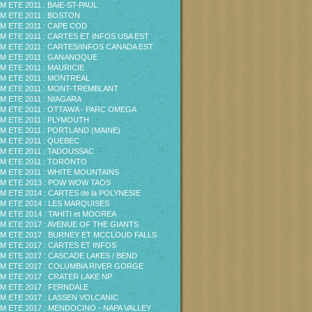
M ETE 2011 : BAIE-ST-PAUL
M ETE 2011 : BOSTON
M ETE 2011 : CAPE COD
M ETE 2011 : CARTES ET INFOS USA EST
M ETE 2011 : CARTES/INFOS CANADA EST
M ETE 2011 : GANANOQUE
M ETE 2011 : MAURICIE
M ETE 2011 : MONTREAL
M ETE 2011 : MONT-TREMBLANT
M ETE 2011 : NIAGARA
M ETE 2011 : OTTAWA - PARC OMEGA
M ETE 2011 : PLYMOUTH
M ETE 2011 : PORTLAND (MAINE)
M ETE 2011 : QUEBEC
M ETE 2011 : TADOUSSAC
M ETE 2011 : TORONTO
M ETE 2011 : WHITE MOUNTAINS
M ETE 2013 : POW WOW TAOS
M ETE 2014 : CARTES de la POLYNESIE
M ETE 2014 : LES MARQUISES
M ETE 2014 : TAHITI et MOOREA
M ETE 2017 : AVENUE OF THE GIANTS
M ETE 2017 : BURNEY ET MCCLOUD FALLS
M ETE 2017 : CARTES ET INFOS
M ETE 2017 : CASCADE LAKES / BEND
M ETE 2017 : COLUMBIA RIVER GORGE
M ETE 2017 : CRATER LAKE NP
M ETE 2017 : FERNDALE
M ETE 2017 : LASSEN VOLCANIC
M ETE 2017 : MENDOCINO - NAPA VALLEY