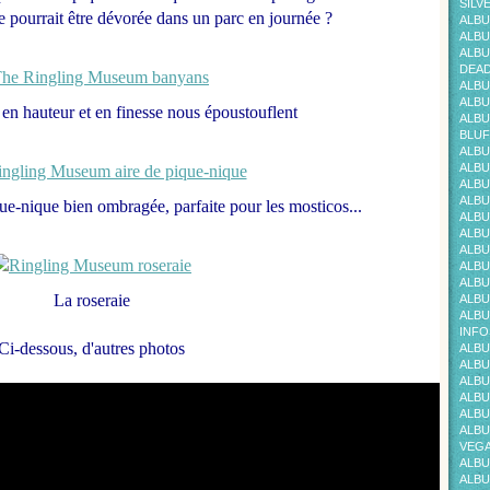
SILV
 pourrait être dévorée dans un parc en journée ?
ALBU
ALBU
ALBU
DEAD
ALBU
ALBU
 en hauteur et en finesse nous époustouflent
ALBU
BLUF
ALBU
ALBU
ALBU
ALBU
ue-nique bien ombragée, parfaite pour les mosticos...
ALBU
ALBU
ALBU
ALBU
ALBU
La roseraie
ALBU
ALBU
INFO
Ci-dessous, d'autres photos
ALBU
ALBU
ALBU
ALBU
ALBU
ALBU
VEG
ALBU
ALBU