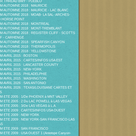
ER THREAD BWY - PUEBLO
M AUTOMNE 2018 : MAURICIE
M AUTOMNE 2018 : MAURICIE - LAC BLANC
M AUTOMNE 2018 : MOAB- LA SAL- ARCHES-
 HORSE POINT
M AUTOMNE 2018 : MONTREAL
M AUTOMNE 2018 : MONT-TREMBLANT
M AUTOMNE 2018 : REGISTER CLIFF - SCOTTS
F - CARHENGE
M AUTOMNE 2018 : SPEARFISH CANYON
M AUTOMNE 2018 : THERMOPOLIS
M AUTOMNE 2018 : YELLOWSTONE
M AVRIL 2015 : BOSTON
M AVRIL 2015 : CARTES/INFOS USA EST
M AVRIL 2015 : LANCASTER COUNTY
M AVRIL 2015 : NEW-YORK
M AVRIL 2015 : PHILADELPHIE
M AVRIL 2015 : WASHINGTON
M AVRIL 2026 : SAN ANTONIO
M AVRIL 2026 : TEXAS/LOUISIANE CARTES ET
S
M ETE 2005 : 1/De PHOENIX à MNT VALLEY
M ETE 2005 : 2 Du LAC POWELL à LAS VEGAS
M ETE 2005 : 3/De LAS VEGAS à L.A.
M ETE 2009 : CARTES/INFOS USA OUEST
M ETE 2009 : NEW-YORK
M ETE 2009 : NEW YORK-SAN FRANCISCO-LAS
AS
M ETE 2009 : SAN FRANCISCO
M ETE 2009 : USA OUEST 1 (Antelope Canyon-