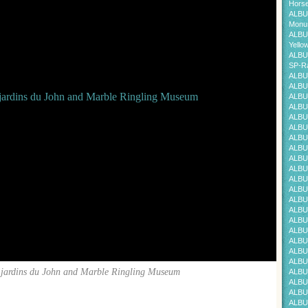
Horse
ALBU
Monum
ALBU
Yello
ALBU
SP-Ra
ALBU
ALBU
ALBU
ALBU
ALBU
ALBU
ALBU
ALBU
ALBU
ALBU
ALBU
ALBU
ALBU
ALBU
ALBU
ALBU
ALBU
ALBU
ALBU
 jardins du John and Marble Ringling Museum
ALBU
ALBU
ALBU
ALBU