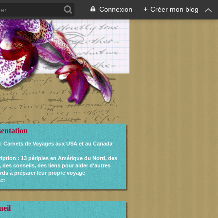
Connexion
+
Créer mon blog
sentation
: Carnets de Voyages aux USA et au Canada
ription
: 13 périples en Amérique du Nord, des
, des conseils, des liens pour aider d'autres
rds à préparer leur propre voyage
ct
ueil