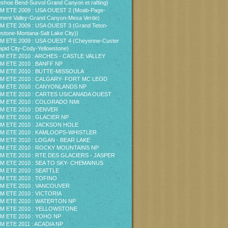
shoe Bend-Survol Grand Canyon et rafting)
M ETE 2009 : USA OUEST 2 (Moab-Page-
ent Valley-Grand Canyon-Mesa Verde)
M ETE 2009 : USA OUEST 3 (Grand Teton-
wstone-Montana-Salt Lake City))
M ETE 2009 : USA OUEST 4 (Cheyenne-Custer
pid City-Cody-Yellowstone)
M ETE 2010 : ARCHES - CASTLE VALLEY
M ETE 2010 : BANFF NP
M ETE 2010 : BUTTE-MISSOULA
M ETE 2010 : CALGARY- FORT MC LEOD
M ETE 2010 : CANYONLANDS NP
M ETE 2010 : CARTES US/CANADA OUEST
M ETE 2010 : COLORADO NMt
M ETE 2010 : DENVER
M ETE 2010 : GLACIER NP
M ETE 2010 : JACKSON HOLE
M ETE 2010 : KAMLOOPS-WHISTLER
M ETE 2010 : LOGAN - BEAR LAKE
M ETE 2010 : ROCKY MOUNTAINS NP
M ETE 2010 : RTE DES GLACIERS - JASPER
M ETE 2010 : SEA TO SKY- CHEMAINUS
M ETE 2010 : SEATTLE
M ETE 2010 : TOFINO
M ETE 2010 : VANCOUVER
M ETE 2010 : VICTORIA
M ETE 2010 : WATERTON NP
M ETE 2010 : YELLOWSTONE
M ETE 2010 : YOHO NP
M ETE 2011 : ACADIA NP