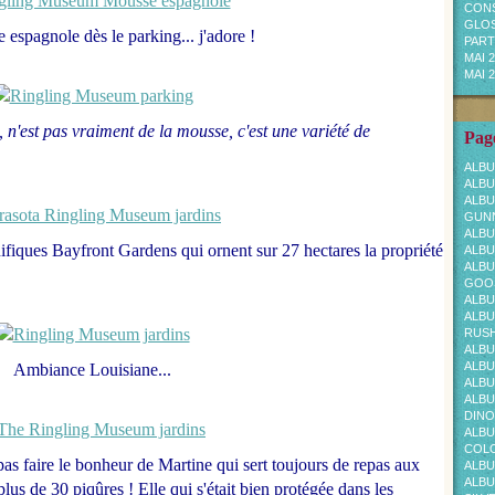
CONS
GLOS
espagnole dès le parking... j'adore !
PARTI
MAI 
MAI 
 n'est pas vraiment de la mousse, c'est une variété de
Page
ALBU
ALBU
ALBU
GUNN
ALBU
nifiques Bayfront Gardens
qui ornent sur 27 hectares la propriété
ALBU
ALBU
GOOS
ALBU
ALBU
RUS
ALBU
ALBU
Ambiance Louisiane...
ALBU
ALBU
DINO
ALBU
COL
pas faire le bonheur de Martine qui sert toujours de repas aux
ALBU
ALBU
plus de 30 piqûres ! Elle qui s'était bien protégée dans les