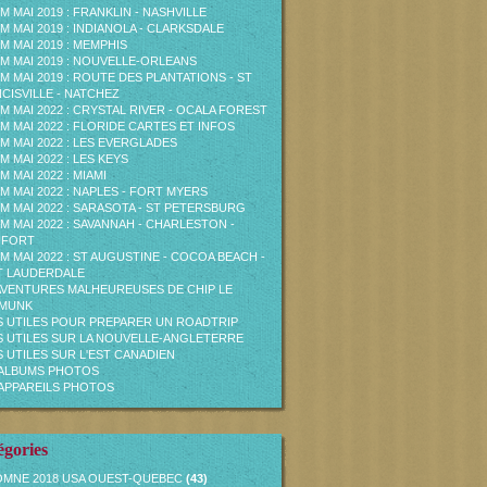
M MAI 2019 : FRANKLIN - NASHVILLE
M MAI 2019 : INDIANOLA - CLARKSDALE
M MAI 2019 : MEMPHIS
M MAI 2019 : NOUVELLE-ORLEANS
M MAI 2019 : ROUTE DES PLANTATIONS - ST
CISVILLE - NATCHEZ
M MAI 2022 : CRYSTAL RIVER - OCALA FOREST
M MAI 2022 : FLORIDE CARTES ET INFOS
M MAI 2022 : LES EVERGLADES
M MAI 2022 : LES KEYS
M MAI 2022 : MIAMI
M MAI 2022 : NAPLES - FORT MYERS
M MAI 2022 : SARASOTA - ST PETERSBURG
M MAI 2022 : SAVANNAH - CHARLESTON -
UFORT
M MAI 2022 : ST AUGUSTINE - COCOA BEACH -
T LAUDERDALE
AVENTURES MALHEUREUSES DE CHIP LE
PMUNK
S UTILES POUR PREPARER UN ROADTRIP
S UTILES SUR LA NOUVELLE-ANGLETERRE
S UTILES SUR L'EST CANADIEN
ALBUMS PHOTOS
APPAREILS PHOTOS
égories
MNE 2018 USA OUEST-QUEBEC
(43)