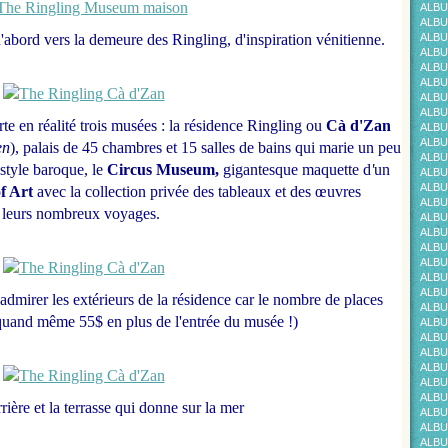
ALBU
ALBU
'abord vers la demeure des Ringling, d'inspiration vénitienne.
ALBU
ALBU
ALBU
ALBU
ALBU
ALBU
e en réalité trois musées : la résidence Ringling ou
Cà d'Zan
ALBU
ALBU
en
), palais de 45 chambres et 15 salles de bains qui marie un peu
ALBU
 style baroque, le
Circus Museum,
gigantesque maquette d
'
un
ALBU
ALBU
f Art
avec la collection privée des tableaux et des œuvres
ALBU
e leurs nombreux voyages.
ALBU
ALBU
ALBU
ALBU
ALBU
ALBU
dmirer les extérieurs de la résidence car le nombre de places
ALBU
te quand même 55$ en plus de l'entrée du musée !)
ALBU
ALBU
ALBU
ALBU
ALBU
ALBU
rière et la terrasse qui donne sur la mer
ALBU
ALBU
ALBU