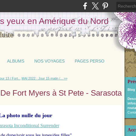
les yeux en Amérique du Nord
ALBUMS
NOS VOYAGES
PAGES PERSO
ur 13 / Fort...
MAI 2022 : Jour 15 matin /... >>
Pré
Blog
 De Fort Myers à St Pete - Sarasota
Desc
infos
routa
Conta
La photo nulle du jour
Acc
de dupe/voir sous les jupes/des filles"...