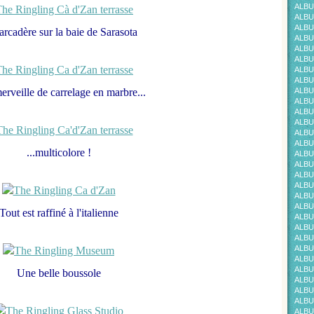
ALBU
ALBU
ALBU
rcadère sur la baie de Sarasota
ALBU
ALBU
ALBU
ALBU
ALBU
rveille de carrelage en marbre...
ALBU
ALBU
ALBU
ALBU
ALBU
ALBU
...multicolore !
ALBU
ALBU
ALBU
ALBU
ALBU
ALBU
Tout est raffiné à l'italienne
ALBU
ALBU
ALBU
ALBU
ALBU
ALBUM
Une belle boussole
ALBU
ALBU
ALBU
ALBU