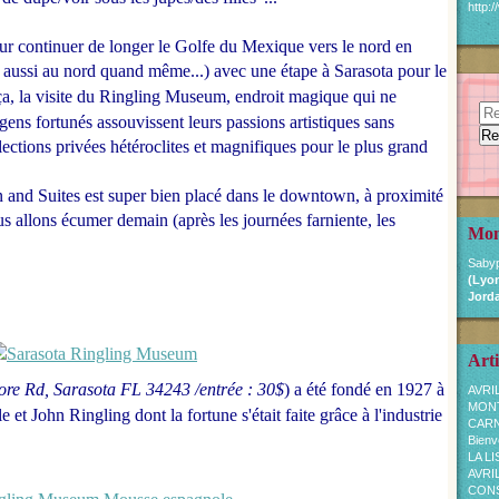
http:
our continuer de longer le Golfe du Mexique vers le nord en
s aussi au nord quand même...)
avec une étape à Sarasota
pour le
a, la visite du Ringling Museum, endroit magique qui ne
gens fortunés assouvissent leurs passions artistiques sans
lections privées hétéroclites et magnifiques pour le plus grand
n and Suites est super bien placé dans le downtown, à proximité
us allons écumer demain (après les journées farniente, les
Mon
Sabyp
(Lyon
Jorda
Arti
re Rd, Sarasota FL 34243 /entrée : 30$
) a été fondé en 1927 à
AVRI
MON
 et John Ringling dont la fortune s'était faite grâce à l'industrie
CARN
Bienv
LA L
AVRI
CONSE