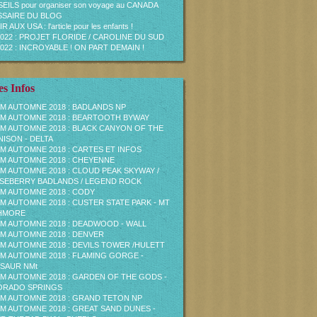
EILS pour organiser son voyage au CANADA
SAIRE DU BLOG
R AUX USA : l'article pour les enfants !
2022 : PROJET FLORIDE / CAROLINE DU SUD
2022 : INCROYABLE ! ON PART DEMAIN !
s Infos
M AUTOMNE 2018 : BADLANDS NP
M AUTOMNE 2018 : BEARTOOTH BYWAY
M AUTOMNE 2018 : BLACK CANYON OF THE
ISON - DELTA
M AUTOMNE 2018 : CARTES ET INFOS
M AUTOMNE 2018 : CHEYENNE
M AUTOMNE 2018 : CLOUD PEAK SKYWAY /
EBERRY BADLANDS / LEGEND ROCK
M AUTOMNE 2018 : CODY
M AUTOMNE 2018 : CUSTER STATE PARK - MT
HMORE
M AUTOMNE 2018 : DEADWOOD - WALL
M AUTOMNE 2018 : DENVER
M AUTOMNE 2018 : DEVILS TOWER /HULETT
M AUTOMNE 2018 : FLAMING GORGE -
SAUR NMt
M AUTOMNE 2018 : GARDEN OF THE GODS -
ORADO SPRINGS
M AUTOMNE 2018 : GRAND TETON NP
M AUTOMNE 2018 : GREAT SAND DUNES -