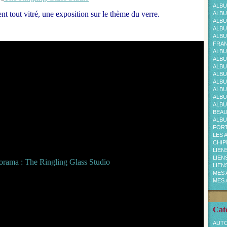
ALBU
ent tout vitré, une exposition sur le thème du verre.
ALBU
ALBU
ALBU
ALBU
FRAN
ALBU
ALBU
ALBU
ALBU
ALBU
ALBU
ALBU
ALBU
BEA
ALBU
FOR
LES 
CHI
LIEN
LIEN
LIEN
MES 
MES 
Cat
AUTO