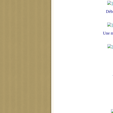
Déba
Une me