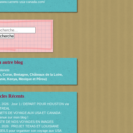
//www.carnets-usa-canada.com/
 autre blog
lanete
, Corse, Bretagne, Châteaux de la Loire,
nie, Kenya, Mexique et Pérou)
cles Récents
L 2026 : Jour 1 / DEPART POUR HOUSTON via
TREAL
ETS DE VOYAGE AUX USA ET CANADA :
enue sur mon blog !
ISTE DE NOS VOYAGES EN IMAGES
L 2026 : PROJET TEXAS ET LOUISIANE
ILS pour organiser son voyage aux USA