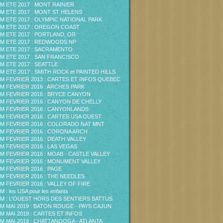
M ETE 2017 : MONT RAINIER
M ETE 2017 : MONT ST HELENS
M ETE 2017 : OLYMPIC NATIONAL PARK
M ETE 2017 : OREGON COAST
M ETE 2017 : PORTLAND, OR
M ETE 2017 : REDWOODS NP
M ETE 2017 : SACRAMENTO
M ETE 2017 : SAN FRANCISCO
M ETE 2017 : SEATTLE
M ETE 2017 : SMITH ROCK et PAINTED HILLS
M FEVRIER 2013 : CARTES ET INFOS QUEBEC
M FEVRIER 2016 : ARCHES PARK
M FEVRIER 2016 : BRYCE CANYON
M FEVRIER 2016 : CANYON DE CHELLY
M FEVRIER 2016 : CANYONLANDS
M FEVRIER 2016 : CARTES USA OUEST
M FEVRIER 2016 : COLORADO NAT MNT
M FEVRIER 2016 : CORONA ARCH
M FEVRIER 2016 : DEATH VALLEY
M FEVRIER 2016 : LAS VEGAS
M FEVRIER 2016 : MOAB - CASTLE VALLEY
M FEVRIER 2016 : MONUMENT VALLEY
M FEVRIER 2016 : PAGE
M FEVRIER 2016 : THE NEEDLES
M FEVRIER 2016 : VALLEY OF FIRE
 : les USA pour les enfants
M : L'OUEST HORS DES SENTIERS BATTUS
M MAI 2019 : BATON ROUGE - PAYS CAJUN
M MAI 2019 : CARTES ET INFOS
M MAI 2019 : CHATTANOOGA - ATLANTA